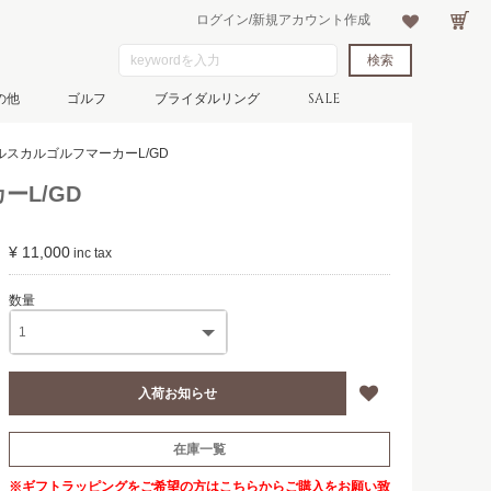
ログイン/新規アカウント作成
の他
ゴルフ
ブライダルリング
SALE
メルスカルゴルフマーカーL/GD
ーL/GD
¥ 11,000
在庫一覧
※ギフトラッピングをご希望の方は
こちら
からご購入をお願い致