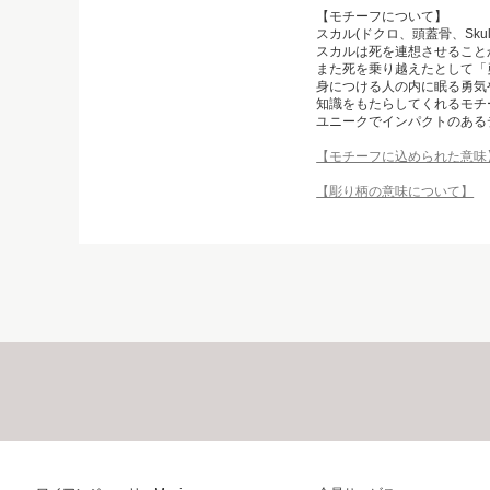
【モチーフについて】
スカル(ドクロ、頭蓋骨、Skull
スカルは死を連想させること
また死を乗り越えたとして「
身につける人の内に眠る勇気
知識をもたらしてくれるモチ
ユニークでインパクトのある
【モチーフに込められた意味
【彫り柄の意味について】