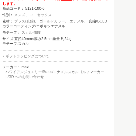
します。
商品コード：
5121-100-6
性別：
メンズ
、
ユニセックス
素材：
ブラス(真鍮)
、
ゴールドカラー
、
エナメル
、 真鍮/GOLD
カラーコーティング/エポキシエナメル
モチーフ：
スカル 髑髏
サイズ:直径40mm×厚み2.5mm重量:約24.g
モチーフ:スカル
ギフトラッピングについて
メーカー：
maxi
ハワイアンジュエリー/Brass/エナメルスカルゴルフマーカー
L/GD へのお問い合わせ