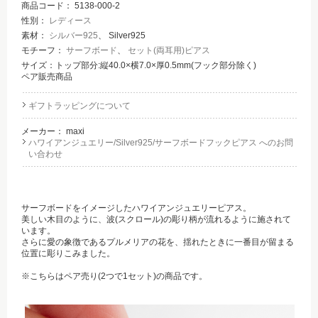
商品コード：
5138-000-2
性別：
レディース
素材：
シルバー925
、 Silver925
モチーフ：
サーフボード
、
セット(両耳用)ピアス
サイズ：トップ部分:縦40.0×横7.0×厚0.5mm(フック部分除く)
ペア販売商品
ギフトラッピングについて
メーカー：
maxi
ハワイアンジュエリー/Silver925/サーフボードフックピアス へのお問
い合わせ
サーフボードをイメージしたハワイアンジュエリーピアス。
美しい木目のように、波(スクロール)の彫り柄が流れるように施されて
います。
さらに愛の象徴であるプルメリアの花を、揺れたときに一番目が留まる
位置に彫りこみました。
※こちらはペア売り(2つで1セット)の商品です。