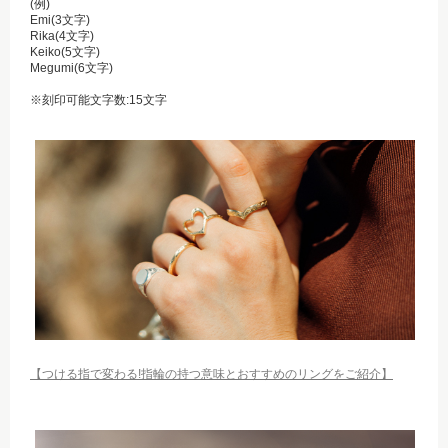
(例)
Emi(3文字)
Rika(4文字)
Keiko(5文字)
Megumi(6文字)
※刻印可能文字数:15文字
【つける指で変わる!指輪の持つ意味とおすすめのリングをご紹介】