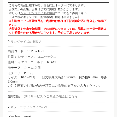
こちらの商品は在庫が無い場合にはオーダーにて承ります。
お支払い確認後、お届けまでに掲載日数がかかります。
詳しくは
ショッピングガイドの納期
についてをご参照下さい。
【注文後のキャンセル・配達希望日指定は出来ません】
※刻印サービス可能商品をご利用のお客様は下記刻印対応の部分をご確認下
さい。
大型連休や年末年始期間・その前後につきましては、記載のオーダー日数よ
りお時間がかかる場合がございます。予めご了承くださいませ。
リングサイズの測り方
商品コード：
5121-216-1
性別：
レディース
、
ユニセックス
素材：
イエローゴールド
、 K14YG
モチーフ：
ネーム 名前
モチーフ：ネーム
サイズ：JP7〜21号 頭文字最大高さ10.0mm 腕の幅6.0mm 厚み
2.0mm
ご注文画面のお問い合わせ項目にご希望の文字をご入力ください。
刻印対応：
刻印サービスをご希望の場合はこちら
ギフトラッピングについて
メーカー：
maxi