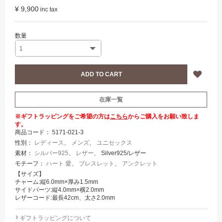
¥ 9,900
在庫一覧
※ギフトラッピングをご希望の方は
こちら
からご購入をお願い致しま
す。
商品コード：
5171-021-3
性別：
レディース
、
メンズ
、
ユニセックス
素材：
シルバー925
、
レザー
、 Silver925/レザー
モチーフ：
ハート 愛
、
ブレスレット
、
アンクレット
【サイズ】
チャーム:縦6.0mm×厚み1.5mm
サイドパーツ:縦4.0mm×横2.0mm
レザーコード:最長42cm、太さ2.0mm
ギフトラッピングについて