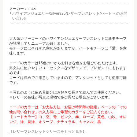
メーカー：
maxi
ハワイアンジュエリー/Silver925/レザーブレスレット/ハート へのお問
い合わせ
大人気レザーコードのハワイアンジュエリーブレスレットに新モチーフ
が登場してリニューアル致しました。
モチーフにはそれぞれ意味がありますが、ハートモチーフは「愛」を意
味します。
コードのカラーは15色の中からお好きな色をお選びいただけます。
男女共に使いやすいユニセックスなデザインで、プレゼントにもおすす
めです。
コードは長めでご用意していますので、アンクレットとしても使用可能
です。
※写真のように留め具部分はお好きな長さで結んでご使用ください。
※レザーの色味が写真と現物で多少異なる場合がございます。
コードのカラーは「お支払方法・お届け時間等の指定」ページの「その
他お問い合わせ」の入力欄にご希望のカラーをご記入ください。
【コードカラー】白、空、青、ピンク、赤、ローズ、黄色、山吹、オレ
ンジ、緑、黄緑、オリーブ、ナチュラル、キャメル、黒
【レザーブレスレットシリーズをもっと見る】