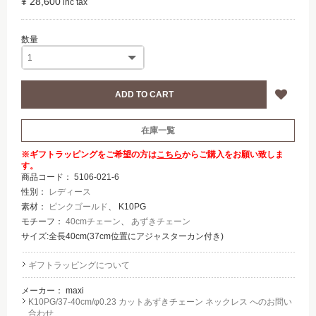
¥ 28,600
在庫一覧
※ギフトラッピングをご希望の方は
こちら
からご購入をお願い致しま
す。
商品コード：
5106-021-6
性別：
レディース
素材：
ピンクゴールド
、 K10PG
モチーフ：
40cmチェーン
、
あずきチェーン
サイズ:全長40cm(37cm位置にアジャスターカン付き)
ギフトラッピングについて
メーカー：
maxi
K10PG/37-40cm/φ0.23 カットあずきチェーン ネックレス へのお問い
合わせ