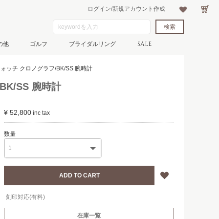
ログイン/新規アカウント作成
の他
ゴルフ
ブライダルリング
SALE
ウォッチ クロノグラフ/BK/SS 腕時計
BK/SS 腕時計
¥ 52,800
刻印対応(有料)
在庫一覧