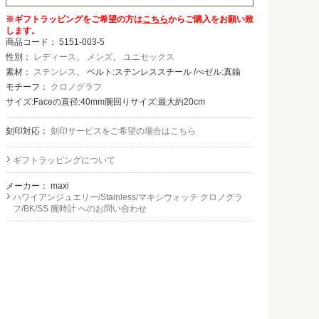
※ギフトラッピングをご希望の方は
こちら
からご購入をお願い致
します。
商品コード：
5151-003-5
性別：
レディース
、
メンズ
、
ユニセックス
素材：
ステンレス
、 ベルト:ステンレススチール /べゼル:真鍮
モチーフ：
クロノグラフ
サイズ:Faceの直径:40mm腕回りサイズ:最大約20cm
刻印対応：
刻印サービスをご希望の場合はこちら
ギフトラッピングについて
メーカー：
maxi
ハワイアンジュエリー/Stainless/マキシウォッチ クロノグラ
フ/BK/SS 腕時計 へのお問い合わせ