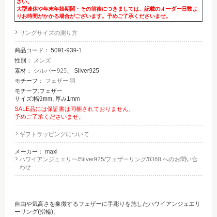
さい。
大型連休や年末年始期間・その前後につきましては、記載のオーダー日数よ
りお時間がかかる場合がございます。予めご了承くださいませ。
リングサイズの測り方
商品コード：
5091-939-1
性別：
メンズ
素材：
シルバー925
、 Silver925
モチーフ：
フェザー 羽
モチーフ:フェザー
サイズ:幅9mm, 厚み1mm
SALE品には保証書は同梱されておりません。
予めご了承くださいませ。
ギフトラッピングについて
メーカー：
maxi
ハワイアンジュエリー/Silver925/フェザーリング/0368 へのお問い合
わせ
自由や気高さを象徴するフェザーに手彫りを施したハワイアンジュエリ
ーリング(指輪)。