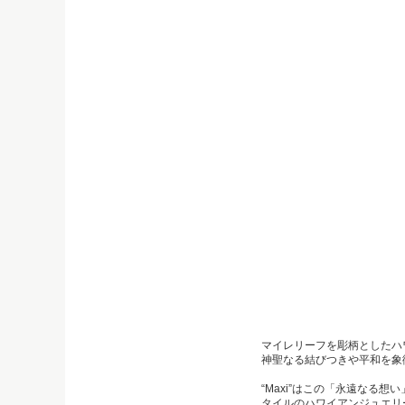
マイレリーフを彫柄としたハ
神聖なる結びつきや平和を象
“Maxi”はこの「永遠なる
タイルのハワイアンジュエリ