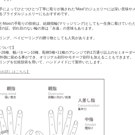
手によってひとつひとつ丁寧に彫りが施された“Maxi”のジュエリーには深い意味や
るブライダルジュエリーにもおすすめです。
とMaxiの手彫りの技術は、結婚指輪(マリッジリング)としても一生身に着けていた
は愛の証。切れ目のない輪の形は「永遠」の意味もあります。
リング、ベイビーリングの贈り物としても人気があります。
ZEについて】
28種、幅パターン10種、彫柄5種+11種のアレンジで約1万通り以上のセミオーダ
や外側に留める事ができ、オリジナル刻印やモチーフ刻印も加えることもできます。
リングを伝統技術を用いて、ハンドメイドにて製作いたします。
MIZEのお試しはこちら】