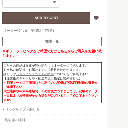
オーダー後45日
刻印対応(有料)
在庫一覧
※ギフトラッピングをご希望の方は
こちら
からご購入をお願い致
します。
こちらの商品は在庫が無い場合にはオーダーにて承ります。
お支払い確認後、お届けまでに掲載日数がかかります。
詳しくは
ショッピングガイドの納期
についてをご参照下さい。
【注文後のキャンセル・配達希望日指定は出来ません】
※刻印サービス可能商品をご利用のお客様は下記刻印対応の部分を
ご確認下さい。
大型連休や年末年始期間・その前後につきましては、記載のオーダ
ー日数よりお時間がかかる場合がございます。予めご了承ください
ませ。
リングサイズの測り方
彫り柄の意味