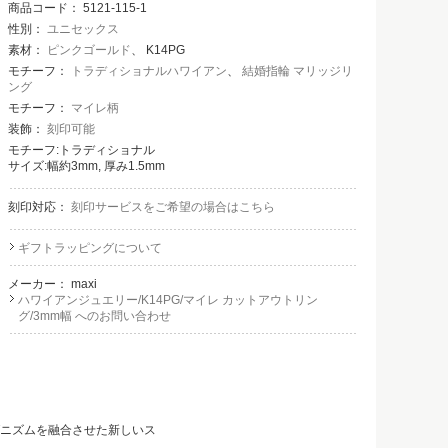
商品コード：
5121-115-1
性別：
ユニセックス
素材：
ピンクゴールド
、 K14PG
モチーフ：
トラディショナルハワイアン
、
結婚指輪 マリッジリ
ング
モチーフ：
マイレ柄
装飾：
刻印可能
モチーフ:トラディショナル
サイズ:幅約3mm, 厚み1.5mm
刻印対応：
刻印サービスをご希望の場合はこちら
ギフトラッピングについて
メーカー：
maxi
ハワイアンジュエリー/K14PG/マイレ カットアウトリン
グ/3mm幅 へのお問い合わせ
ダニズムを融合させた新しいス