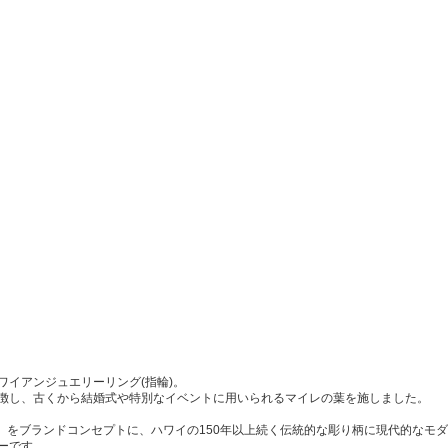
ワイアンジュエリーリング(指輪)。
徴し、古くから結婚式や特別なイベントに用いられるマイレの葉を施しました。
想い」をブランドコンセプトに、ハワイの150年以上続く伝統的な彫り柄に現代的なモ
ーです。