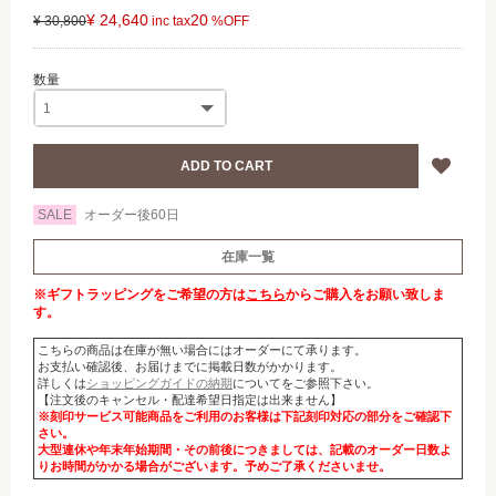
¥ 24,640
20
¥ 30,800
SALE
オーダー後60日
在庫一覧
※ギフトラッピングをご希望の方は
こちら
からご購入をお願い致しま
す。
こちらの商品は在庫が無い場合にはオーダーにて承ります。
お支払い確認後、お届けまでに掲載日数がかかります。
詳しくは
ショッピングガイドの納期
についてをご参照下さい。
【注文後のキャンセル・配達希望日指定は出来ません】
※刻印サービス可能商品をご利用のお客様は下記刻印対応の部分をご確認下
さい。
大型連休や年末年始期間・その前後につきましては、記載のオーダー日数よ
りお時間がかかる場合がございます。予めご了承くださいませ。