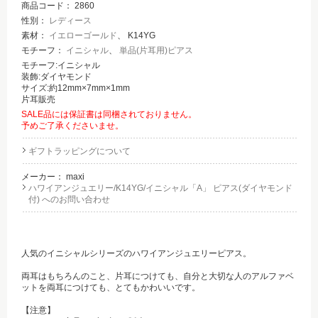
商品コード：
2860
性別：
レディース
素材：
イエローゴールド
、 K14YG
モチーフ：
イニシャル
、
単品(片耳用)ピアス
モチーフ:イニシャル
装飾:ダイヤモンド
サイズ:約12mm×7mm×1mm
片耳販売
SALE品には保証書は同梱されておりません。
予めご了承くださいませ。
ギフトラッピングについて
メーカー：
maxi
ハワイアンジュエリー/K14YG/イニシャル「A」 ピアス(ダイヤモンド
付) へのお問い合わせ
人気のイニシャルシリーズのハワイアンジュエリーピアス。
両耳はもちろんのこと、片耳につけても、自分と大切な人のアルファベ
ットを両耳につけても、とてもかわいいです。
【注意】