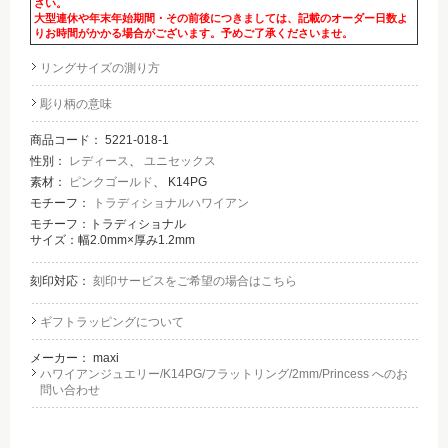
さい。
大型連休や年末年始期間・その前後につきましては、記載のオーダー日数よ
りお時間がかかる場合がございます。予めご了承くださいませ。
リングサイズの測り方
彫り柄の意味
商品コード：
5221-018-1
性別：
レディース
、
ユニセックス
素材：
ピンクゴールド
、 K14PG
モチーフ：
トラディショナルハワイアン
モチーフ：トラディショナル
サイズ：幅2.0mm×厚み1.2mm
刻印対応：
刻印サービスをご希望の場合はこちら
ギフトラッピングについて
メーカー：
maxi
ハワイアンジュエリー/K14PG/フラットリング/2mm/Princess へのお
問い合わせ