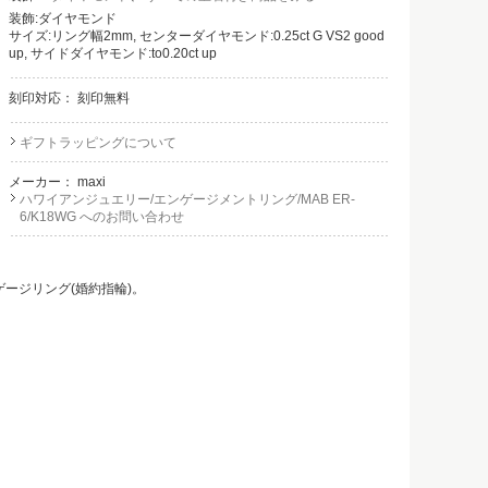
装飾:ダイヤモンド
サイズ:リング幅2mm, センターダイヤモンド:0.25ct G VS2 good
up, サイドダイヤモンド:to0.20ct up
刻印対応：
刻印無料
ギフトラッピングについて
メーカー：
maxi
ハワイアンジュエリー/エンゲージメントリング/MAB ER-
6/K18WG へのお問い合わせ
ージリング(婚約指輪)。