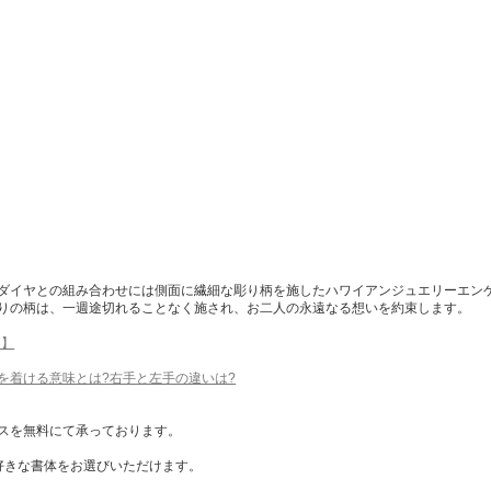
ダイヤとの組み合わせには側面に繊細な彫り柄を施したハワイアンジュエリーエンゲ
りの柄は、一週途切れることなく施され、お二人の永遠なる想いを約束します。
て】
を着ける意味とは?右手と左手の違いは?
スを無料にて承っております。
好きな書体をお選びいただけます。