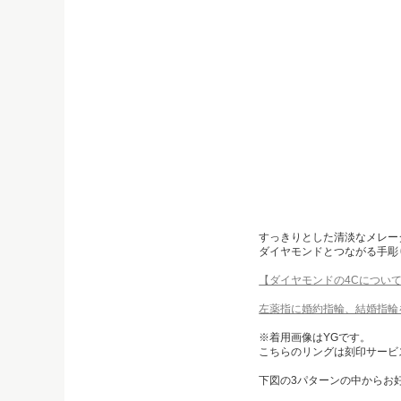
すっきりとした清淡なメレー
ダイヤモンドとつながる手彫
【ダイヤモンドの4Cについ
左薬指に婚約指輪、結婚指輪
※着用画像はYGです。
こちらのリングは刻印サービ
下図の3パターンの中からお