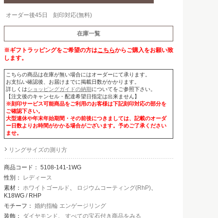
オーダー後45日
刻印対応(無料)
在庫一覧
※ギフトラッピングをご希望の方は
こちら
からご購入をお願い致
します。
こちらの商品は在庫が無い場合にはオーダーにて承ります。
お支払い確認後、お届けまでに掲載日数がかかります。
詳しくは
ショッピングガイドの納期
についてをご参照下さい。
【注文後のキャンセル・配達希望日指定は出来ません】
※刻印サービス可能商品をご利用のお客様は下記刻印対応の部分を
ご確認下さい。
大型連休や年末年始期間・その前後につきましては、記載のオーダ
ー日数よりお時間がかかる場合がございます。予めご了承ください
ませ。
リングサイズの測り方
商品コード：
5108-141-1WG
性別：
レディース
素材：
ホワイトゴールド
、
ロジウムコーティング(RhP)
、
K18WG / RHP
モチーフ：
婚約指輪 エンゲージリング
装飾：
ダイヤモンド
、
すべての宝石付き商品をみる