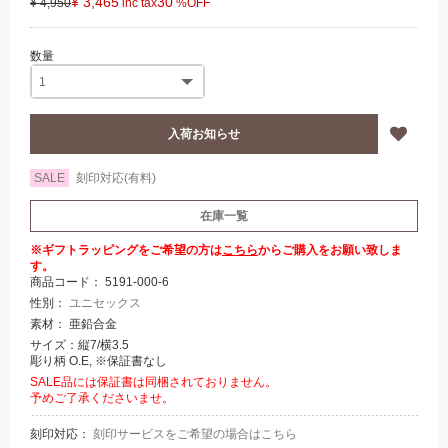
¥ 3,465
30
¥ 4,950
SALE
刻印対応(有料)
在庫一覧
※ギフトラッピングをご希望の方は
こちら
からご購入をお願い致しま
す。
商品コード：
5191-000-6
性別：
ユニセックス
素材： 亜鉛合金
サイズ：縦7/横3.5
彫り柄 O.E, ※保証書なし
SALE品には保証書は同梱されておりません。
予めご了承くださいませ。
刻印対応：
刻印サービスをご希望の場合はこちら