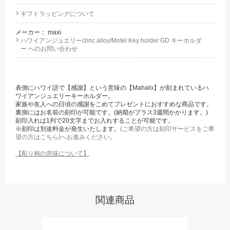
ギフトラッピングについて
メーカー：
maxi
ハワイアンジュエリー/zinc alloy/Motel Key holder GD キーホルダ
ー へのお問い合わせ
表側にハワイ語で【感謝】という意味の【Mahalo】が刻まれているハ
ワイアンジュエリーキーホルダー。
家族や友人への日頃の感謝をこめてプレゼントにおすすめな商品です。
裏側にはお名前の刻印が可能です。(納期がプラス3週間かかります。)
刻印入れは1列で20文字までお入れすることが可能です。
※刻印は別途料金が発生いたします。
(ご希望の方は刻印サービスをご希
望の方はこちら)へお進みください。
【彫り柄の意味について】
関連商品