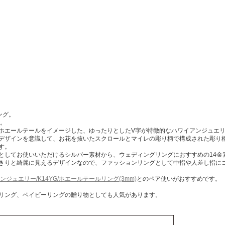
ング。
す。
ホエールテールをイメージした、ゆったりとしたV字が特徴的なハワイアンジュエリー
デザインを意識して、お花を抜いたスクロールとマイレの彫り柄で構成された彫り
す。
としてお使いいただけるシルバー素材から、ウェディングリングにおすすめの14金
きりと綺麗に見えるデザインなので、ファッションリングとして中指や人差し指に
ンジュエリー/K14YG/ホエールテールリング(3mm)
とのペア使いがおすすめです。
リング、ベイビーリングの贈り物としても人気があります。