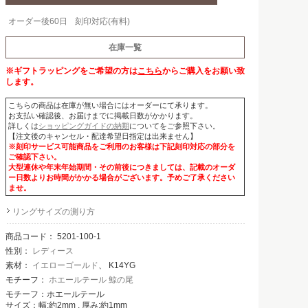
オーダー後60日
刻印対応(有料)
在庫一覧
※ギフトラッピングをご希望の方は
こちら
からご購入をお願い致
します。
こちらの商品は在庫が無い場合にはオーダーにて承ります。
お支払い確認後、お届けまでに掲載日数がかかります。
詳しくは
ショッピングガイドの納期
についてをご参照下さい。
【注文後のキャンセル・配達希望日指定は出来ません】
※刻印サービス可能商品をご利用のお客様は下記刻印対応の部分を
ご確認下さい。
大型連休や年末年始期間・その前後につきましては、記載のオーダ
ー日数よりお時間がかかる場合がございます。予めご了承ください
ませ。
リングサイズの測り方
商品コード：
5201-100-1
性別：
レディース
素材：
イエローゴールド
、 K14YG
モチーフ：
ホエールテール 鯨の尾
モチーフ：ホエールテール
サイズ：幅:約2mm , 厚み:約1mm