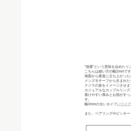
“強運”という意味を込めたリ
こちらは細い方の幅2mmで
海面から垂直に立ち上がった
メンズモチーフから生まれた
クジラの姿をイメージさせま
カジュアルなカップルリング
着けやすい厚みとお指がすっ
す。
幅3mmの太いタイプ
ハワイア
また、ペアリングやピンキー