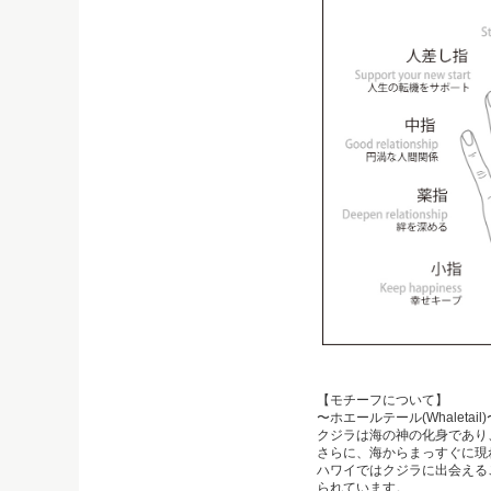
【モチーフについて】
〜ホエールテール(Whaletail)
クジラは海の神の化身であり
さらに、海からまっすぐに現
ハワイではクジラに出会えるこ
られています。