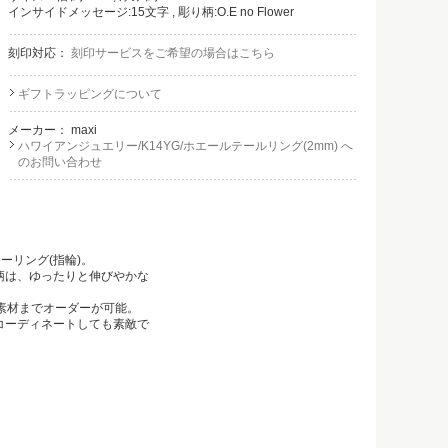
インサイドメッセージ:15文字 , 彫り柄:O.E no Flower
刻印対応：
刻印サービスをご希望の場合はこちら
ギフトラッピングについて
メーカー：
maxi
ハワイアンジュエリー/K14YG/ホエールテールリング(2mm) へ
のお問い合わせ
リング(指輪)。
柄は、ゆったりと伸びやかな
素材までオーダーが可能。
コーディネートしても素敵で