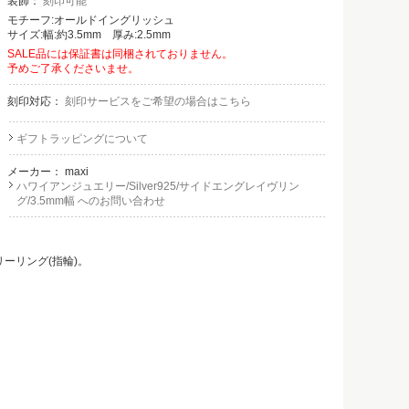
装飾：
刻印可能
モチーフ:オールドイングリッシュ
サイズ:幅:約3.5mm 厚み:2.5mm
SALE品には保証書は同梱されておりません。
予めご了承くださいませ。
刻印対応：
刻印サービスをご希望の場合はこちら
ギフトラッピングについて
メーカー：
maxi
ハワイアンジュエリー/Silver925/サイドエングレイヴリン
グ/3.5mm幅 へのお問い合わせ
ーリング(指輪)。