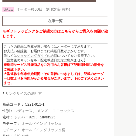
SALE
オーダー後60日
刻印対応(有料)
在庫一覧
※ギフトラッピングをご希望の方は
こちら
からご購入をお願い致
します。
こちらの商品は在庫が無い場合にはオーダーにて承ります。
お支払い確認後、お届けまでに掲載日数がかかります。
詳しくは
ショッピングガイドの納期
についてをご参照下さい。
【注文後のキャンセル・配達希望日指定は出来ません】
※刻印サービス可能商品をご利用のお客様は下記刻印対応の部分を
ご確認下さい。
大型連休や年末年始期間・その前後につきましては、記載のオーダ
ー日数よりお時間がかかる場合がございます。予めご了承ください
ませ。
リングサイズの測り方
商品コード：
5221-011-1
性別：
レディース
、
メンズ
、
ユニセックス
素材：
シルバー925
、 Silver925
モチーフ：
オールドイングリッシュ
モチーフ：
オールドイングリッシュ柄