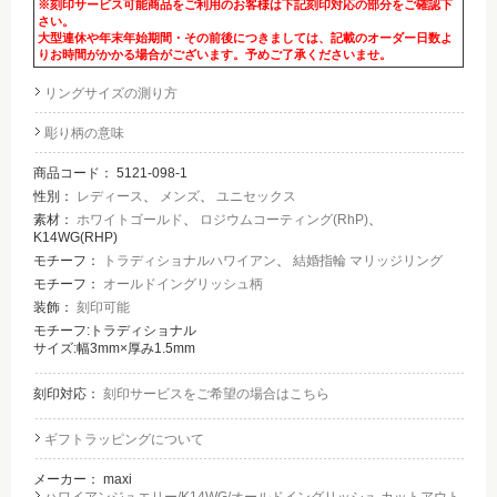
※刻印サービス可能商品をご利用のお客様は下記刻印対応の部分をご確認下
さい。
大型連休や年末年始期間・その前後につきましては、記載のオーダー日数よ
りお時間がかかる場合がございます。予めご了承くださいませ。
リングサイズの測り方
彫り柄の意味
商品コード：
5121-098-1
性別：
レディース
、
メンズ
、
ユニセックス
素材：
ホワイトゴールド
、
ロジウムコーティング(RhP)
、
K14WG(RHP)
モチーフ：
トラディショナルハワイアン
、
結婚指輪 マリッジリング
モチーフ：
オールドイングリッシュ柄
装飾：
刻印可能
モチーフ:トラディショナル
サイズ:幅3mm×厚み1.5mm
刻印対応：
刻印サービスをご希望の場合はこちら
ギフトラッピングについて
メーカー：
maxi