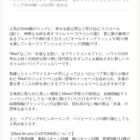
ハワイアンジュエリー/K14WG/オールドイングリッシュ カットアウト
リング/3mm幅 へのお問い合わせ
人気の3mm幅のリングに、幸せを絶え間なく呼び込む‘スクロール
(波)’と、神聖なる絆を表す‘マイレリーフ(マイレの葉)’、更に愛の象徴で
あるプルメリアの柄の全てが入った”オールドイングリッシュ”の彫り柄
を施しているハワイアンジュエリーリング(指輪)です。
“Maxi”はこの「永遠なる想い」をブランドコンセプトに、ハワイの150
年以上続く伝統的な彫り柄に現代的なモダニズムを融合させた新しいス
タイルのハワイアンジュエリーです。
熟練したトップマイスターの手によってひとつひとつ丁寧に彫りが施さ
れた“Maxi”のジュエリーには深い意味やメッセージを込められ、永遠の
愛を誓う二人の絆を形にするブライダルジュエリーにもおすすめです。
立体的に彫られた美しい模様とMaxiの手彫りの技術は、結婚指輪(マリ
ッジリング)としても一生身に着けていただけるデザインです。
結婚指輪(マリッジリング)は愛の証。切れ目のない輪の形は「永遠」の
意味もあります。
また、ペアリングやピンキーリング、ベイビーリングの贈り物としても
人気があります。
【Maxi for you CUSTOMIZEについて】
リング形状6種、素材パターン28種、幅パターン10種、彫柄5種+11種の