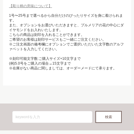
【彫り柄の意味について】
1号〜25号まで選べるから自分だけのぴったりサイズを身に着けられま
す。
また、オプションをお選びいただきますと、プルメリアの花の中心にダ
イヤモンドをお入れいたします。
こちらの商品は刻印を入れることができます。
ご希望のお客様は刻印サービスもご一緒にご注文ください。
※ご注文画面の備考欄にオプションでご選択いただいた文字数のアルフ
ァベットを入力してください。
※刻印可能文字数:ご購入サイズ+10文字まで
(例)5.0号をご購入の場合→15文字まで
※在庫がない商品に関しましては、オーダーメードにて承ります。