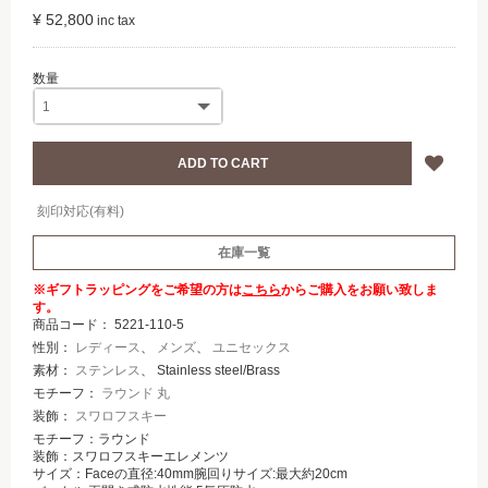
¥ 52,800
刻印対応(有料)
在庫一覧
※ギフトラッピングをご希望の方は
こちら
からご購入をお願い致しま
す。
商品コード：
5221-110-5
性別：
レディース
、
メンズ
、
ユニセックス
素材：
ステンレス
、 Stainless steel/Brass
モチーフ：
ラウンド 丸
装飾：
スワロフスキー
モチーフ：ラウンド
装飾：スワロフスキーエレメンツ
サイズ：Faceの直径:40mm腕回りサイズ:最大約20cm