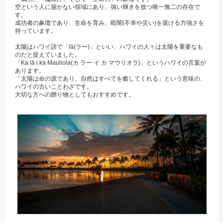
空という人に届かない領域にあり、強い輝きを放つ唯一無二の存在で
す。
成功者の象徴であり、生命を育み、暗闇(不幸や災い)を退ける力強さを
持っています。
太陽はハワイ語で「lā(ラー)」といい、ハワイの人々は太陽を重要なも
のだと捉えていました。
「Ka lā i ka Mauliola(カ ラー イ カ マウリオラ)」というハワイの言葉が
あります。
「太陽は命の源であり、自然はすべてを癒してくれる」という意味の、
ハワイの古いことわざです。
大切な方への贈り物としてもおすすめです。