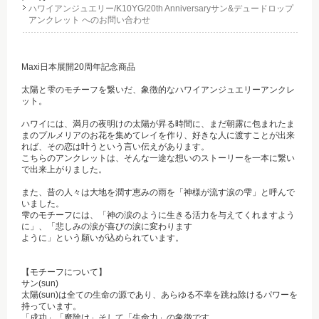
ハワイアンジュエリー/K10YG/20th Anniversaryサン&デュードロップ
アンクレット へのお問い合わせ
Maxi日本展開20周年記念商品
太陽と雫のモチーフを繋いだ、象徴的なハワイアンジュエリーアンクレ
ット。
ハワイには、満月の夜明けの太陽が昇る時間に、まだ朝露に包まれたま
まのプルメリアのお花を集めてレイを作り、好きな人に渡すことが出来
れば、その恋は叶うという言い伝えがあります。
こちらのアンクレットは、そんな一途な想いのストーリーを一本に繋い
で出来上がりました。
また、昔の人々は大地を潤す恵みの雨を「神様が流す涙の雫」と呼んで
いました。
雫のモチーフには、「神の涙のように生きる活力を与えてくれますよう
に」、「悲しみの涙が喜びの涙に変わります
ように」という願いが込められています。
【モチーフについて】
サン(sun)
太陽(sun)は全ての生命の源であり、あらゆる不幸を跳ね除けるパワーを
持っています。
「成功」「魔除け」そして「生命力」の象徴です。