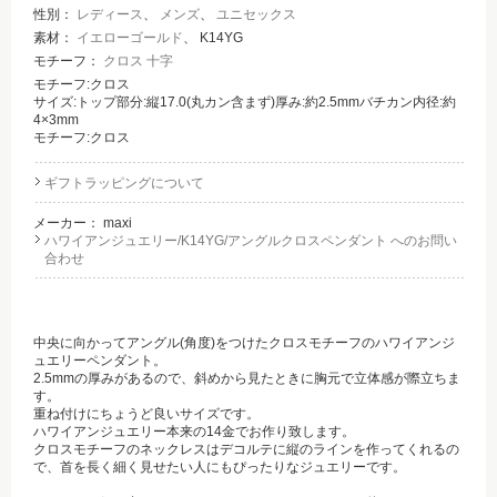
性別：
レディース
、
メンズ
、
ユニセックス
素材：
イエローゴールド
、 K14YG
モチーフ：
クロス 十字
モチーフ:クロス
サイズ:トップ部分:縦17.0(丸カン含まず)厚み:約2.5mmバチカン内径:約
4×3mm
モチーフ:クロス
ギフトラッピングについて
メーカー：
maxi
ハワイアンジュエリー/K14YG/アングルクロスペンダント へのお問い
合わせ
中央に向かってアングル(角度)をつけたクロスモチーフのハワイアンジ
ュエリーペンダント。
2.5mmの厚みがあるので、斜めから見たときに胸元で立体感が際立ちま
す。
重ね付けにちょうど良いサイズです。
ハワイアンジュエリー本来の14金でお作り致します。
クロスモチーフのネックレスはデコルテに縦のラインを作ってくれるの
で、首を長く細く見せたい人にもぴったりなジュエリーです。