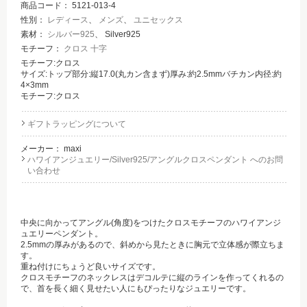
商品コード：
5121-013-4
性別：
レディース
、
メンズ
、
ユニセックス
素材：
シルバー925
、 Silver925
モチーフ：
クロス 十字
モチーフ:クロス
サイズ:トップ部分:縦17.0(丸カン含まず)厚み:約2.5mmバチカン内径:約
4×3mm
モチーフ:クロス
ギフトラッピングについて
メーカー：
maxi
ハワイアンジュエリー/Silver925/アングルクロスペンダント へのお問
い合わせ
中央に向かってアングル(角度)をつけたクロスモチーフのハワイアンジ
ュエリーペンダント。
2.5mmの厚みがあるので、斜めから見たときに胸元で立体感が際立ちま
す。
重ね付けにちょうど良いサイズです。
クロスモチーフのネックレスはデコルテに縦のラインを作ってくれるの
で、首を長く細く見せたい人にもぴったりなジュエリーです。