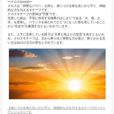
〜クロス(cross)〜
クロスは「神聖なパワー」を持ち、身につける者を災いから守り、神秘
的な力を与えるモチーフです。
クロスモチーフの意味は“守護”です。
交差した線は、宇宙に存在する物事のはじまり”である「火、風、土、
水」を意味し、バランスを保たれてひとつになった形を表していること
から“生命力”を象徴するともいわれています。
また、上下に交差している様子は“天界と地上との交流”を表すともいわ
れ、クロスモチーフは、天から降り注ぐ神聖な力を受け、降りかかる災
いをはねのける力が宿るとされています。
【身につける者を災いから守り、神秘的な力を与えるモチーフのハワイ
アンジュエリー】