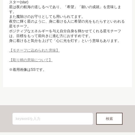
スター(star)
星は夜の航海の道しるべであり、「希望」「願いの成就」を意味しま
す。
また魔除けのお守りとしても用いられてます。
夜空に輝く星のように、身に着ける人に希望の光をもたらすといわれる
星モチーフ。
ポジティブなエネルギーを与え自分自身を輝かせてくれる星モチーフ
は、目標をもって前向きに進む方におすすめです。
身に着けると気分を上げて「心に光を灯す」という意味もあります。
【モチーフに込められた意味】
【彫り柄の意味について】
※着用画像はSSです。