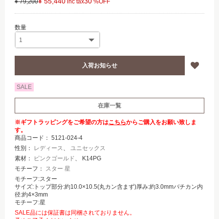
¥ 55,440
30
¥ 79,200
SALE
在庫一覧
※ギフトラッピングをご希望の方は
こちら
からご購入をお願い致しま
す。
商品コード：
5121-024-4
性別：
レディース
、
ユニセックス
素材：
ピンクゴールド
、 K14PG
モチーフ：
スター 星
モチーフ:スター
サイズ:トップ部分:約10.0×10.5(丸カン含まず)厚み:約3.0mmバチカン内
径:約4×3mm
モチーフ:星
SALE品には保証書は同梱されておりません。