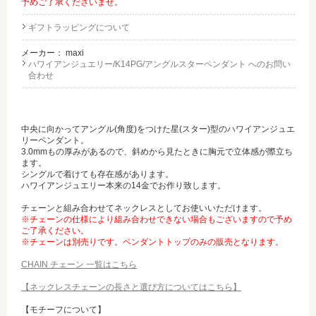
予めご了承くださいませ。
ギフトラッピングについて
メーカー：
maxi
ハワイアンジュエリー/K14PG/アングルスターペンダント へのお問い
合わせ
中央に向かってアングル(角度)をつけた星(スター)型のハワイアンジュエ
リーペンダント。
3.0mmもの厚みがあるので、斜めから見たときに胸元で立体感が際立ち
ます。
シングルで着けても存在感があります。
ハワイアンジュエリー本来の14金でお作り致します。
チェーンと組み合わせてネックレスとしてお使いいただけます。
※チェーンの仕様により組み合わせできない場合もございますので予め
ご了承ください。
※チェーンは別売りです。ペンダントトップのみの販売となります。
CHAIN チェーン 一覧はこちら
【ネックレスチェーンの長さと選び方についてはこちら】
【モチーフについて】