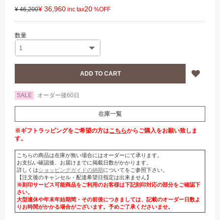
¥ 36,960
20
¥ 46,200
SALE
オーダー後60日
在庫一覧
※ギフトラッピングをご希望の方は
こちら
からご購入をお願い致しま
す。
こちらの商品は在庫が無い場合にはオーダーにて承ります。
お支払い確認後、お届けまでに掲載日数がかかります。
詳しくは
ショッピングガイドの納期
についてをご参照下さい。
【注文後のキャンセル・配達希望日指定は出来ません】
※刻印サービス可能商品をご利用のお客様は下記刻印対応の部分をご確認下
さい。
大型連休や年末年始期間・その前後につきましては、記載のオーダー日数よ
りお時間がかかる場合がございます。予めご了承くださいませ。