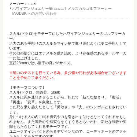
メーカー：
maxi
ハワイアンジュエリー/Brass/エナメルスカルゴルフマーカー
M/GDBK へのお問い合わせ
スカル(ドクロ)をモチーフにしたハワイアンジュエリーのゴルフマーカ
ー。
迫力のある手彫りのスカルをマイレ柄で取り囲むように更に手彫りして
います。
その他の部分にはエナメルを敷き詰め、より存在感のあるボールマーカ
ーに仕上げました。
直径28mmで使い勝手の良いMサイズ。
※磁力のテストを行っている為、多少傷や汚れがある場合がございます
ことを予めご了承ください。
【モチーフについて】
スカル(ドクロ、頭蓋骨、Skull)
スカルは死を連想させることから、転じて「新たな始まり」「復活」
「再生」「変革」を象徴します。
また死を乗り越えたとして「勇敢さ」や「力」のシンボルともされてい
ます。
身につける人の内に眠る勇気や力を引き出す助けとなってくれるかもし
れません。また冒険心や探究心をくすぐるともいわれ、新たな経験や知
識をもたらしてくれるモチーフです。
ユニークでインパクトのあるデザインなので、コーディネートのアクセ
ントとしてもおすすめです。