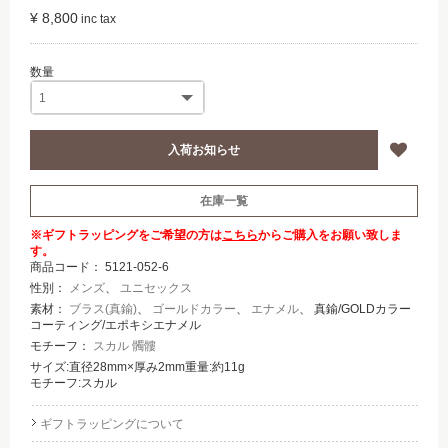
¥ 8,800
在庫一覧
※ギフトラッピングをご希望の方は
こちら
からご購入をお願い致しま
す。
商品コード：
5121-052-6
性別：
メンズ
、
ユニセックス
素材：
ブラス(真鍮)
、
ゴールドカラー
、
エナメル
、 真鍮/GOLDカラー
コーティング/エポキシエナメル
モチーフ：
スカル 髑髏
サイズ:直径28mm×厚み2mm重量:約11g
モチーフ:スカル
ギフトラッピングについて