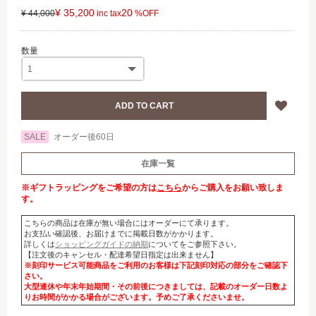
¥ 35,200
20
¥ 44,000
SALE
オーダー後60日
在庫一覧
※ギフトラッピングをご希望の方は
こちら
からご購入をお願い致しま
す。
こちらの商品は在庫が無い場合にはオーダーにて承ります。
お支払い確認後、お届けまでに掲載日数がかかります。
詳しくは
ショッピングガイドの納期
についてをご参照下さい。
【注文後のキャンセル・配達希望日指定は出来ません】
※刻印サービス可能商品をご利用のお客様は下記刻印対応の部分をご確認下
さい。
大型連休や年末年始期間・その前後につきましては、記載のオーダー日数よ
りお時間がかかる場合がございます。予めご了承くださいませ。