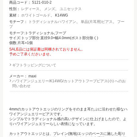
商品コード：
5121-010-2
性別：
レディース
、
メンズ
、
ユニセックス
素材：
ホワイトゴールド
、 K14WG
モチーフ：
トラディショナルハワイアン
、
単品(片耳用)ピアス
、
フー
プ
モチーフ:トラディショナル,フープ
サイズ:トップ部分:直径9.0×幅4.0mm(ポスト部分除く)
個数:片耳=1個
SALE品には保証書は同梱されておりません。
予めご了承くださいませ。
ギフトラッピングについて
メーカー：
maxi
ハワイアンジュエリー/K14WG/カットアウトフープピアス(小) へのお
問い合わせ
4mmのカットアウトエッジのリングをそのまま耳たぶに沿わせた様なハ
ワイアンジュエリーピアスです。
シンプルでトラディショナル感の高いデザインに仕上げましたので、よ
りハワイアンジュエリーらしい表情になっています。
カットアウトエッジとは、プレイン(無地)エッジのベースに施した彫り