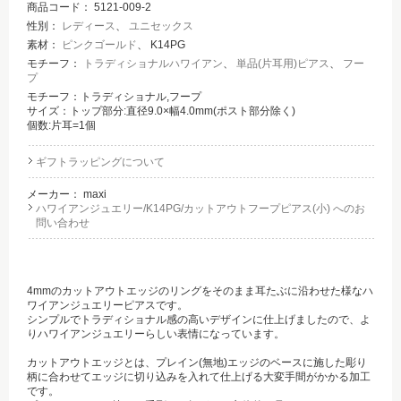
商品コード：
5121-009-2
性別：
レディース
、
ユニセックス
素材：
ピンクゴールド
、 K14PG
モチーフ：
トラディショナルハワイアン
、
単品(片耳用)ピアス
、
フー
プ
モチーフ：トラディショナル,フープ
サイズ：トップ部分:直径9.0×幅4.0mm(ポスト部分除く)
個数:片耳=1個
ギフトラッピングについて
メーカー：
maxi
ハワイアンジュエリー/K14PG/カットアウトフープピアス(小) へのお
問い合わせ
4mmのカットアウトエッジのリングをそのまま耳たぶに沿わせた様なハ
ワイアンジュエリーピアスです。
シンプルでトラディショナル感の高いデザインに仕上げましたので、よ
りハワイアンジュエリーらしい表情になっています。
カットアウトエッジとは、プレイン(無地)エッジのベースに施した彫り
柄に合わせてエッジに切り込みを入れて仕上げる大変手間がかかる加工
です。