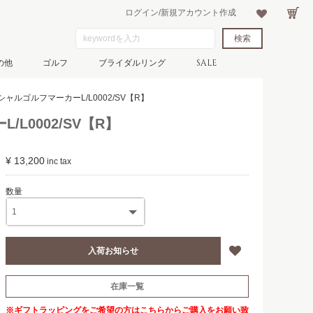
ログイン/新規アカウント作成
の他
ゴルフ
ブライダルリング
SALE
ャルゴルフマーカーL/L0002/SV【R】
L0002/SV【R】
¥ 13,200
在庫一覧
※ギフトラッピングをご希望の方は
こちら
からご購入をお願い致