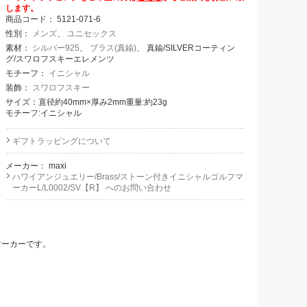
します。
商品コード：
5121-071-6
性別：
メンズ
、
ユニセックス
素材：
シルバー925
、
ブラス(真鍮)
、 真鍮/SILVERコーティン
グ/スワロフスキーエレメンツ
モチーフ：
イニシャル
装飾：
スワロフスキー
サイズ：直径約40mm×厚み2mm重量:約23g
モチーフ:イニシャル
ギフトラッピングについて
メーカー：
maxi
ハワイアンジュエリー/Brass/ストーン付きイニシャルゴルフマ
ーカーL/L0002/SV【R】 へのお問い合わせ
マーカーです。