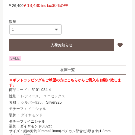
¥ 18,480
30
¥ 26,400
SALE
在庫一覧
※ギフトラッピングをご希望の方は
こちら
からご購入をお願い致しま
す。
商品コード：
5101-034-4
性別：
レディース
、
ユニセックス
素材：
シルバー925
、 Silver925
モチーフ：
イニシャル
装飾：
ダイヤモンド
モチーフ：イニシャル
装飾：ダイヤモンド0.02ct
サイズ：縦×横:約20mm×10mm(バチカン部含む)厚さ:約1.3mm