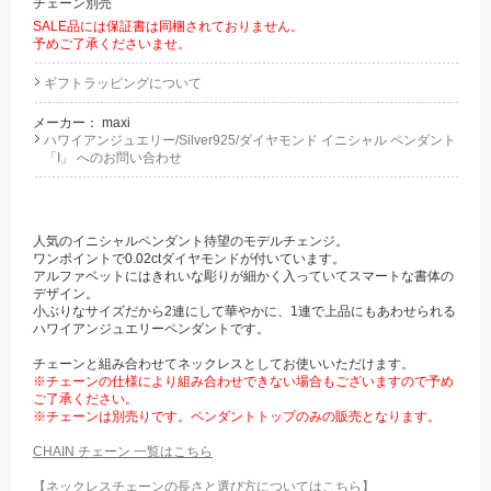
チェーン別売
SALE品には保証書は同梱されておりません。
予めご了承くださいませ。
ギフトラッピングについて
メーカー：
maxi
ハワイアンジュエリー/Silver925/ダイヤモンド イニシャル ペンダント
「I」 へのお問い合わせ
人気のイニシャルペンダント待望のモデルチェンジ。
ワンポイントで0.02ctダイヤモンドが付いています。
アルファベットにはきれいな彫りが細かく入っていてスマートな書体の
デザイン。
小ぶりなサイズだから2連にして華やかに、1連で上品にもあわせられる
ハワイアンジュエリーペンダントです。
チェーンと組み合わせてネックレスとしてお使いいただけます。
※チェーンの仕様により組み合わせできない場合もございますので予め
ご了承ください。
※チェーンは別売りです。ペンダントトップのみの販売となります。
CHAIN チェーン 一覧はこちら
【ネックレスチェーンの長さと選び方についてはこちら】