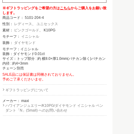
※ギフトラッピングをご希望の方は
こちら
からご購入をお願い致
します。
商品コード：
5101-204-4
性別：
レディース
、
ユニセックス
素材：
ピンクゴールド
、 K10PG
モチーフ：
イニシャル
装飾：
ダイヤモンド
モチーフ：イニシャル
装飾：ダイヤモンド0.01ct
サイズ：トップ部分 : 約 横8.0×厚1.0mm(バチカン除く)バチカン
内径 : 約4×3mm
チェーン別売
SALE品には保証書は同梱されておりません。
予めご了承くださいませ。
ギフトラッピングについて
メーカー：
maxi
ハワイアンジュエリー/K10PG/ダイヤモンド イニシャル ペン
ダント「N」(Small) へのお問い合わせ