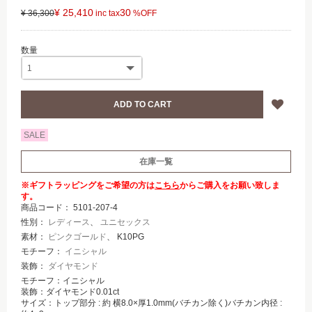
¥ 25,410
30
¥ 36,300
SALE
在庫一覧
※ギフトラッピングをご希望の方は
こちら
からご購入をお願い致しま
す。
商品コード：
5101-207-4
性別：
レディース
、
ユニセックス
素材：
ピンクゴールド
、 K10PG
モチーフ：
イニシャル
装飾：
ダイヤモンド
モチーフ：イニシャル
装飾：ダイヤモンド0.01ct
サイズ：トップ部分 : 約 横8.0×厚1.0mm(バチカン除く)バチカン内径 :