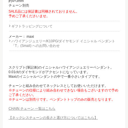
約4×3mm
チェーン別売
SALE品には保証書は同梱されておりません。
予めご了承くださいませ。
ギフトラッピングについて
メーカー：
maxi
ハワイアンジュエリー/K10PG/ダイヤモンド イニシャル ペンダント
「T」(Small) へのお問い合わせ
スクリプト(筆記体)のイニシャルハワイアンジュエリーペンダント。
0.01ctのダイヤモンドがアクセントになっています。
Maxiのイニシャルペンダントの中で一番小さいタイプです。
チェーンと組み合わせてネックレスとしてお使いいただけます。
※チェーンの仕様により組み合わせできない場合もございますので予め
ご了承ください。
※チェーンは別売りです。ペンダントトップのみの販売となります。
CHAIN チェーン 一覧はこちら
【ネックレスチェーンの長さと選び方についてはこちら】