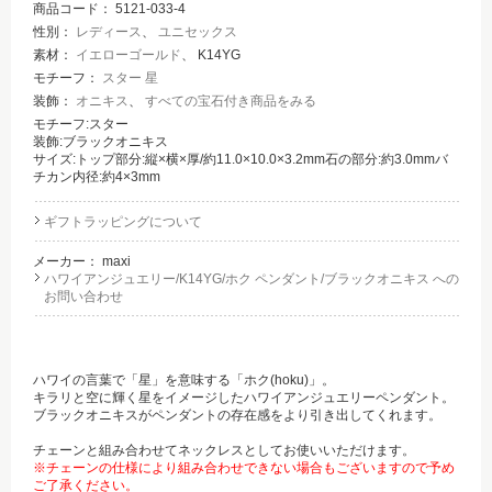
商品コード：
5121-033-4
性別：
レディース
、
ユニセックス
素材：
イエローゴールド
、 K14YG
モチーフ：
スター 星
装飾：
オニキス
、
すべての宝石付き商品をみる
モチーフ:スター
装飾:ブラックオニキス
サイズ:トップ部分:縦×横×厚/約11.0×10.0×3.2mm石の部分:約3.0mmバ
チカン内径:約4×3mm
ギフトラッピングについて
メーカー：
maxi
ハワイアンジュエリー/K14YG/ホク ペンダント/ブラックオニキス への
お問い合わせ
ハワイの言葉で「星」を意味する「ホク(hoku)」。
キラリと空に輝く星をイメージしたハワイアンジュエリーペンダント。
ブラックオニキスがペンダントの存在感をより引き出してくれます。
チェーンと組み合わせてネックレスとしてお使いいただけます。
※チェーンの仕様により組み合わせできない場合もございますので予め
ご了承ください。