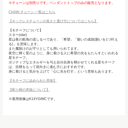
※チェーンは別売りです。ペンダントトップのみの販売となります。
CHAIN チェーン 一覧はこちら
【ネックレスチェーンの長さと選び方についてはこちら】
【モチーフについて】
スター(star)
星は夜の航海の道しるべであり、「希望」「願いの成就(願いを1つ叶え
る)」を意味します。
また魔除けのお守りとしても用いられてます。
夜空に輝く星のように、身に着ける人に希望の光をもたらすといわれる
星モチーフ。
ポジティブなエネルギーを与え自分自身を輝かせてくれる星モチーフ
は、目標をもって前向きに進む方におすすめです。
身に着けると気分を上げて「心に光を灯す」という意味もあります。
【モチーフに込められた意味】
【彫り柄の意味について】
※着用画像はK14YG/WCです。