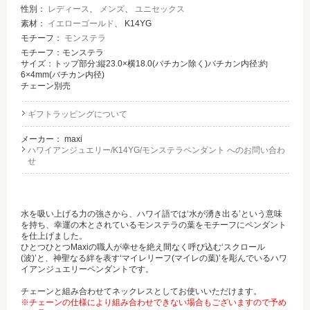
性別：
レディース
、
メンズ
、
ユニセックス
素材：
イエローゴールド
、 K14YG
モチーフ：
モンステラ
モチーフ：モンステラ
サイズ：トップ部分:縦23.0×横18.0(バチカン除く)バチカン内径:約
6×4mm(バチカン内径)
チェーン別売
ギフトラッピングについて
メーカー：
maxi
ハワイアンジュエリー/K14YG/モンステラペンダント へのお問い合わ
せ
水を吸い上げる力の強さから、ハワイ語では‘水が湧き出る’という意味
を持ち、幸運の木とされているモンステラの葉をモチーフにペンダント
を仕上げました。
ひとつひとつMaxiの職人が幸せを絶え間なく呼び込む‘スクロール
(波)’と、神聖なる絆を表す‘マイレリーフ(マイレの葉)’を彫んでいるハワ
イアンジュエリーペンダントです。
チェーンと組み合わせてネックレスとしてお使いいただけます。
※チェーンの仕様により組み合わせできない場合もございますので予め