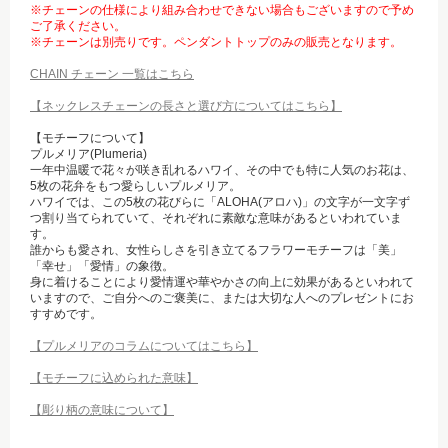
※チェーンの仕様により組み合わせできない場合もございますので予め
ご了承ください。
※チェーンは別売りです。ペンダントトップのみの販売となります。
CHAIN チェーン 一覧はこちら
【ネックレスチェーンの長さと選び方についてはこちら】
【モチーフについて】
プルメリア(Plumeria)
一年中温暖で花々が咲き乱れるハワイ、その中でも特に人気のお花は、
5枚の花弁をもつ愛らしいプルメリア。
ハワイでは、この5枚の花びらに「ALOHA(アロハ)」の文字が一文字ず
つ割り当てられていて、それぞれに素敵な意味があるといわれていま
す。
誰からも愛され、女性らしさを引き立てるフラワーモチーフは「美」
「幸せ」「愛情」の象徴。
身に着けることにより愛情運や華やかさの向上に効果があるといわれて
いますので、ご自分へのご褒美に、または大切な人へのプレゼントにお
すすめです。
【プルメリアのコラムについてはこちら】
【モチーフに込められた意味】
【彫り柄の意味について】