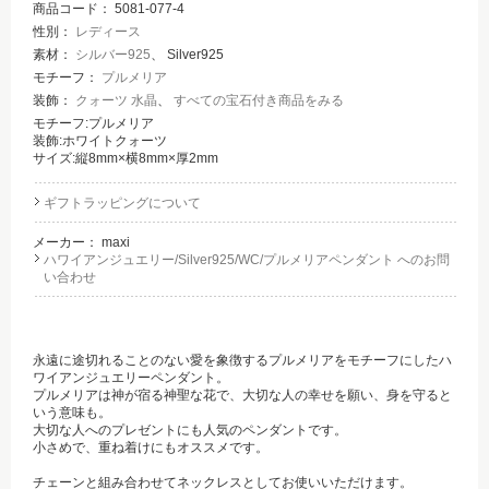
商品コード：
5081-077-4
性別：
レディース
素材：
シルバー925
、 Silver925
モチーフ：
プルメリア
装飾：
クォーツ 水晶
、
すべての宝石付き商品をみる
モチーフ:プルメリア
装飾:ホワイトクォーツ
サイズ:縦8mm×横8mm×厚2mm
ギフトラッピングについて
メーカー：
maxi
ハワイアンジュエリー/Silver925/WC/プルメリアペンダント へのお問
い合わせ
永遠に途切れることのない愛を象徴するプルメリアをモチーフにしたハ
ワイアンジュエリーペンダント。
プルメリアは神が宿る神聖な花で、大切な人の幸せを願い、身を守ると
いう意味も。
大切な人へのプレゼントにも人気のペンダントです。
小さめで、重ね着けにもオススメです。
チェーンと組み合わせてネックレスとしてお使いいただけます。