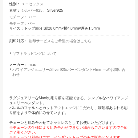
性別：
ユニセックス
素材：
シルバー925
、 Silver925
モチーフ：
バー
モチーフ：バー
サイズ：トップ部分: 縦28.0mm×横4.0mm×厚み1.5mm
刻印対応：
刻印サービスをご希望の場合はこちら
ギフトラッピングについて
メーカー：
maxi
ハワイアンジュエリー/Silver925/バーペンダント/4mm へのお問い合
わせ
ラグジュアリーなMaxiの彫り柄を堪能できる、シンプルなハワイアンジ
ュエリーぺンダント。
バレルのフォルムとカットアウトエッジにこだわり、躍動感あふれる彫
り柄をより立体的にみせています。
チェーンと組み合わせてネックレスとしてお使いいただけます。
※チェーンの仕様により組み合わせできない場合もございますので予め
ご了承ください。
※チェーンは別売りです。ペンダントトップのみの販売となります。