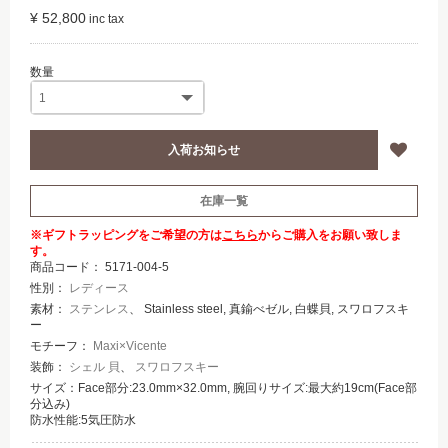
¥ 52,800
在庫一覧
※ギフトラッピングをご希望の方は
こちら
からご購入をお願い致しま
す。
商品コード：
5171-004-5
性別：
レディース
素材：
ステンレス
、 Stainless steel, 真鍮べゼル, 白蝶貝, スワロフスキ
ー
モチーフ：
Maxi×Vicente
装飾：
シェル 貝
、
スワロフスキー
サイズ：Face部分:23.0mm×32.0mm, 腕回りサイズ:最大約19cm(Face部
分込み)
防水性能:5気圧防水