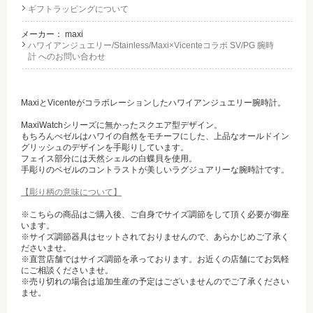
ギフトラッピングについて
メーカー：
maxi
ハワイアンジュエリー/Stainless/Maxi×Vicenteコラボ SV/PG 腕時
計 へのお問い合わせ
MaxiとVicenteがコラボレーションしたハワイアンジュエリー腕時計。
MaxiWatchシリーズに無かったスクエア型デザイン。
もちろんべゼルはハワイの自然をモチーフにした、上品なオールドイン
グリッシュのデザインを手彫りしています。
フェイス部分には天然シェルの白蝶貝を使用。
手彫りのベゼルのコントラストが美しいラグジュアリーな腕時計です。
【彫り柄の意味について】
※こちらの商品はご購入後、ご自身でサイズ調節をして頂く必要が御座
います。
※サイズ調節器具はセットされておりませんので、あらかじめご了承く
ださいませ。
※直営店舗ではサイズ調節を承っております。お近くの店舗にてお気軽
にご相談くださいませ。
※売り切れの場合は追加生産の予定はございませんのでご了承ください
ませ。