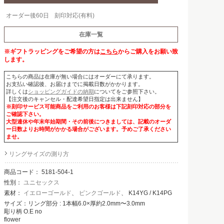
オーダー後60日
刻印対応(有料)
在庫一覧
※ギフトラッピングをご希望の方は
こちら
からご購入をお願い致
します。
こちらの商品は在庫が無い場合にはオーダーにて承ります。
お支払い確認後、お届けまでに掲載日数がかかります。
詳しくは
ショッピングガイドの納期
についてをご参照下さい。
【注文後のキャンセル・配達希望日指定は出来ません】
※刻印サービス可能商品をご利用のお客様は下記刻印対応の部分を
ご確認下さい。
大型連休や年末年始期間・その前後につきましては、記載のオーダ
ー日数よりお時間がかかる場合がございます。予めご了承ください
ませ。
リングサイズの測り方
商品コード：
5181-504-1
性別：
ユニセックス
素材：
イエローゴールド
、
ピンクゴールド
、 K14YG / K14PG
サイズ：リング部分 : 1本幅6.0×厚約2.0mm〜3.0mm
彫り柄 O.E no
flower