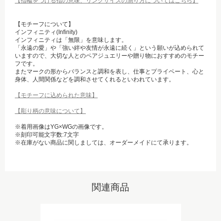
【指輪をつける指の意味、リングサイズの測り方についてはこちら】
【モチーフについて】
インフィニティ(Infinity)
インフィニティは「無限」を意味します。
「永遠の愛」や「強い絆や友情が永遠に続く」という願いが込められて
いますので、大切な人とのペアジュエリーや贈り物におすすめのモチー
フです。
またマークの形からバランスと調和を表し、仕事とプライベート、心と
身体、人間関係などを調和させてくれるといわれています。
【モチーフに込められた意味】
【彫り柄の意味について】
※着用画像はYG×WGの画像です。
※刻印可能文字数:7文字
※在庫がない商品に関しましては、オーダーメイドにて承ります。
関連商品