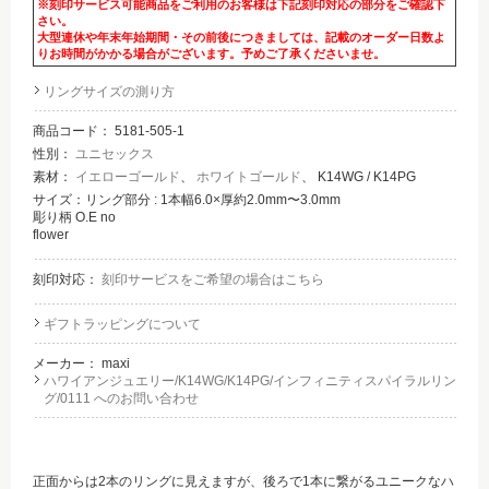
※刻印サービス可能商品をご利用のお客様は下記刻印対応の部分をご確認下
さい。
大型連休や年末年始期間・その前後につきましては、記載のオーダー日数よ
りお時間がかかる場合がございます。予めご了承くださいませ。
リングサイズの測り方
商品コード：
5181-505-1
性別：
ユニセックス
素材：
イエローゴールド
、
ホワイトゴールド
、 K14WG / K14PG
サイズ：リング部分 : 1本幅6.0×厚約2.0mm〜3.0mm
彫り柄 O.E no
flower
刻印対応：
刻印サービスをご希望の場合はこちら
ギフトラッピングについて
メーカー：
maxi
ハワイアンジュエリー/K14WG/K14PG/インフィニティスパイラルリン
グ/0111 へのお問い合わせ
正面からは2本のリングに見えますが、後ろで1本に繋がるユニークなハ