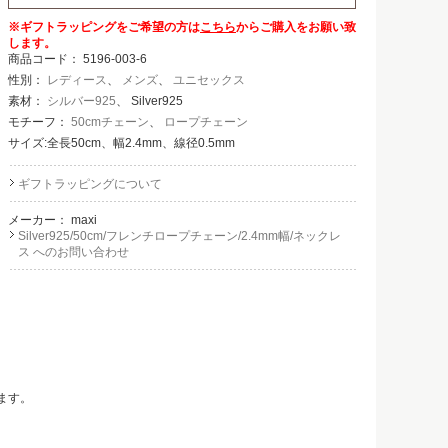
※ギフトラッピングをご希望の方は
こちら
からご購入をお願い致
します。
商品コード：
5196-003-6
性別：
レディース
、
メンズ
、
ユニセックス
素材：
シルバー925
、 Silver925
モチーフ：
50cmチェーン
、
ロープチェーン
サイズ:全長50cm、幅2.4mm、線径0.5mm
ギフトラッピングについて
メーカー：
maxi
Silver925/50cm/フレンチロープチェーン/2.4mm幅/ネックレ
ス へのお問い合わせ
ます。