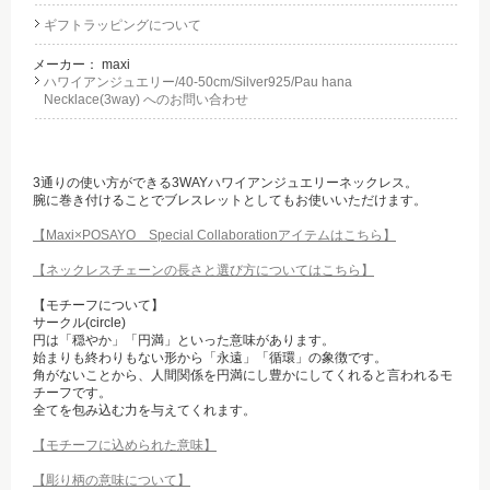
ギフトラッピングについて
メーカー：
maxi
ハワイアンジュエリー/40-50cm/Silver925/Pau hana
Necklace(3way) へのお問い合わせ
3通りの使い方ができる3WAYハワイアンジュエリーネックレス。
腕に巻き付けることでブレスレットとしてもお使いいただけます。
【Maxi×POSAYO Special Collaborationアイテムはこちら】
【ネックレスチェーンの長さと選び方についてはこちら】
【モチーフについて】
サークル(circle)
円は「穏やか」「円満」といった意味があります。
始まりも終わりもない形から「永遠」「循環」の象徴です。
角がないことから、人間関係を円満にし豊かにしてくれると言われるモ
チーフです。
全てを包み込む力を与えてくれます。
【モチーフに込められた意味】
【彫り柄の意味について】