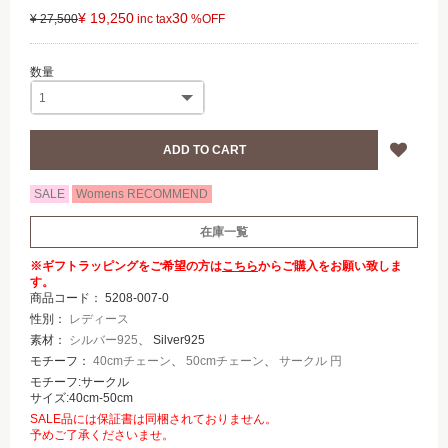
¥ 19,250
30
¥ 27,500
SALE
Womens RECOMMEND
在庫一覧
※ギフトラッピングをご希望の方は
こちら
からご購入をお願い致しま
す。
商品コード：
5208-007-0
性別：
レディース
素材：
シルバー925
、 Silver925
モチーフ：
40cmチェーン
、
50cmチェーン
、
サークル 円
モチーフ:サークル
サイズ:40cm-50cm
SALE品には保証書は同梱されておりません。
予めご了承くださいませ。