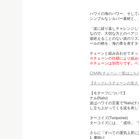
ハワイの海のパワー、そして
シンプルなシルバー素材と、
「波に繰り返しチャレンジし
なので、大切な方とのペアジ
途絶えることのない波のリズ
ールの柄を、海の青を表すタ
チェーンと組み合わせてネッ
※チェーンの仕様により組み
※チェーンは別売りです。ペ
CHAIN チェーン 一覧はこち
【ネックレスチェーンの長さ
【モチーフについて】
ナル(Nalu)
波はハワイの言葉で“Nalu(
し立ち上がってくる波を表し
ターコイズ(Turquoise)
ターコイズには、「成功」「
さらに「すべての運気上昇に
1. 魔除け