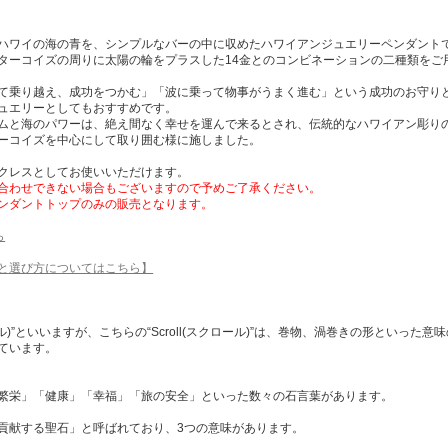
ハワイの海の青を、シンプルなバーの中に収めたハワイアンジュエリーペンダント
ターコイズの周りに太陽の輪をプラスした14金とのコンビネーションの二種類をご
て乗り越え、成功をつかむ」「波に乗って物事がうまく進む」という成功のお守り
ュエリーとしてもおすすめです。
ムと海のパワーは、絶え間なく幸せを運んで来るとされ、伝統的なハワイアン彫り
ーコイズを中心にして取り囲む様に施しました。
クレスとしてお使いいただけます。
合わせできない場合もございますので予めご了承ください。
ンダントトップのみの販売となります。
ら
と選び方についてはこちら】
ナル)”といいますが、こちらの“Scroll(スクロール)”は、巻物、渦巻きの形といった
ています。
繁栄」「健康」「幸福」「旅の安全」といった数々の石言葉があります。
貢献する聖石」と呼ばれており、3つの意味があります。