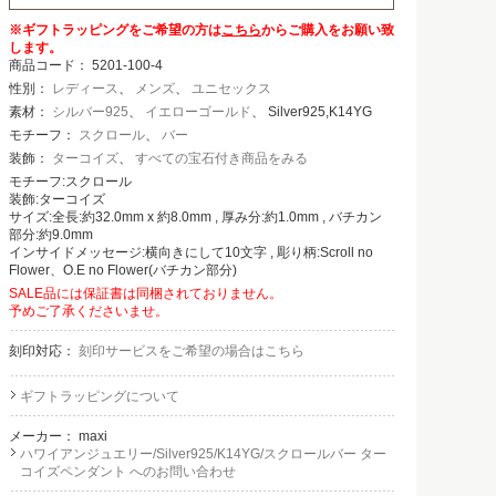
※ギフトラッピングをご希望の方は
こちら
からご購入をお願い致
します。
商品コード：
5201-100-4
性別：
レディース
、
メンズ
、
ユニセックス
素材：
シルバー925
、
イエローゴールド
、 Silver925,K14YG
モチーフ：
スクロール
、
バー
装飾：
ターコイズ
、
すべての宝石付き商品をみる
モチーフ:スクロール
装飾:ターコイズ
サイズ:全長:約32.0mm x 約8.0mm , 厚み分:約1.0mm , バチカン
部分:約9.0mm
インサイドメッセージ:横向きにして10文字 , 彫り柄:Scroll no
Flower、O.E no Flower(バチカン部分)
SALE品には保証書は同梱されておりません。
予めご了承くださいませ。
刻印対応：
刻印サービスをご希望の場合はこちら
ギフトラッピングについて
メーカー：
maxi
ハワイアンジュエリー/Silver925/K14YG/スクロールバー ター
コイズペンダント へのお問い合わせ