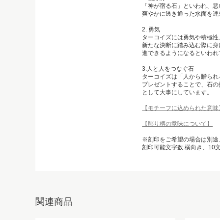
「神が宿る石」といわれ、悪
爽やかに透き通った水面を連
2. 勇気
ターコイズには勇気や積極性
新たな決断に踏み込む際に身
進できるようになるといわれ
3.人と人をつなぐ石
ターコイズは「人から贈られ
プレゼントすることで、石の
として大事にしています。
【モチーフに込められた意味
【彫り柄の意味について】
※刻印をご希望の場合は別途
刻印可能文字数:横向き、10
関連商品