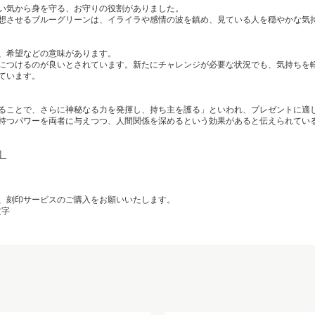
い気から身を守る、お守りの役割がありました。
想させるブルーグリーンは、イライラや感情の波を鎮め、見ている人を穏やかな気
、希望などの意味があります。
につけるのが良いとされています。新たにチャレンジが必要な状況でも、気持ちを
ています。
ることで、さらに神秘なる力を発揮し、持ち主を護る」といわれ、プレゼントに適
持つパワーを両者に与えつつ、人間関係を深めるという効果があると伝えられてい
】
、刻印サービスのご購入をお願いいたします。
文字