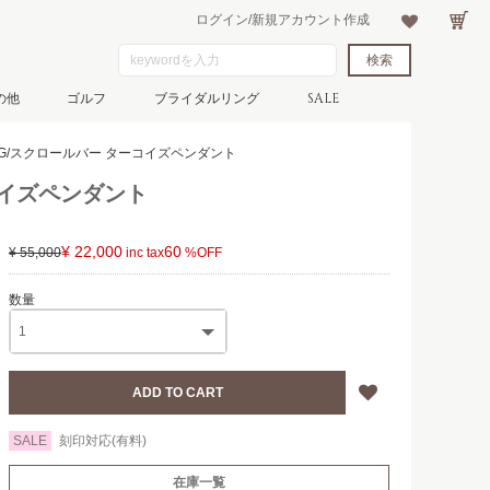
ログイン/新規アカウント作成
の他
ゴルフ
ブライダルリング
SALE
14YG/スクロールバー ターコイズペンダント
ーコイズペンダント
¥ 22,000
60
¥ 55,000
SALE
刻印対応(有料)
在庫一覧