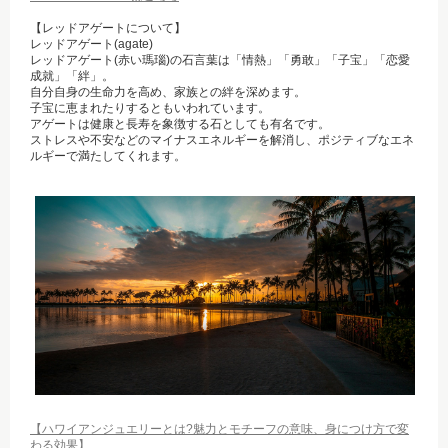
【レッドアゲートについて】
レッドアゲート(agate)
レッドアゲート(赤い瑪瑙)の石言葉は「情熱」「勇敢」「子宝」「恋愛
成就」「絆」。
自分自身の生命力を高め、家族との絆を深めます。
子宝に恵まれたりするともいわれています。
アゲートは健康と長寿を象徴する石としても有名です。
ストレスや不安などのマイナスエネルギーを解消し、ポジティブなエネ
ルギーで満たしてくれます。
【ハワイアンジュエリーとは?魅力とモチーフの意味、身につけ方で変
わる効果】