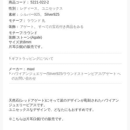
商品コード：
5221-022-2
性別：
レディース
、
ユニセックス
素材：
シルバー925
、 Silver925
モチーフ：
ラウンド 丸
装飾：
アゲート
、
すべての宝石付き商品をみる
モチーフ:ラウンド
装飾:ストーン(Agate)
サイズ:約8mm
片耳(1個)の販売です。
ギフトラッピングについて
メーカー：
maxi
ハワイアンジュエリー/Silver925/ラウンドストーンピアス/アゲート へ
のお問い合わせ
天然石(レッドアゲート)にそって波のデザインが彫刻されたハワイアン
ジュエリーピアスです。
ユニセックスなデザインで、どなたにもおすすめです。
※こちらは片耳(1個)での販売です。