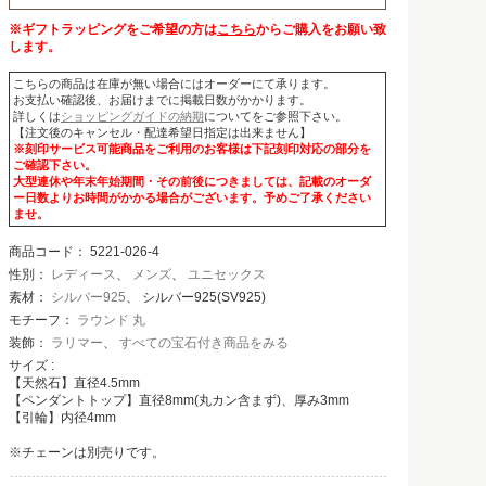
※ギフトラッピングをご希望の方は
こちら
からご購入をお願い致
します。
こちらの商品は在庫が無い場合にはオーダーにて承ります。
お支払い確認後、お届けまでに掲載日数がかかります。
詳しくは
ショッピングガイドの納期
についてをご参照下さい。
【注文後のキャンセル・配達希望日指定は出来ません】
※刻印サービス可能商品をご利用のお客様は下記刻印対応の部分を
ご確認下さい。
大型連休や年末年始期間・その前後につきましては、記載のオーダ
ー日数よりお時間がかかる場合がございます。予めご了承ください
ませ。
商品コード：
5221-026-4
性別：
レディース
、
メンズ
、
ユニセックス
素材：
シルバー925
、 シルバー925(SV925)
モチーフ：
ラウンド 丸
装飾：
ラリマー
、
すべての宝石付き商品をみる
サイズ :
【天然石】直径4.5mm
【ペンダントトップ】直径8mm(丸カン含まず)、厚み3mm
【引輪】内径4mm
※チェーンは別売りです。