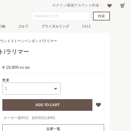
ログイン/新規アカウント作成
の他
ゴルフ
ブライダルリング
SALE
5/ラウンドストーンペンダント/ラリマー
ト/ラリマー
¥ 19,800
オーダー後60日
刻印対応(有料)
在庫一覧