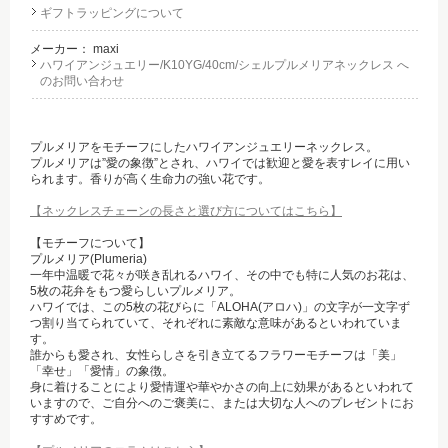
ギフトラッピングについて
メーカー：
maxi
ハワイアンジュエリー/K10YG/40cm/シェルプルメリアネックレス へ
のお問い合わせ
プルメリアをモチーフにしたハワイアンジュエリーネックレス。
プルメリアは”愛の象徴”とされ、ハワイでは歓迎と愛を表すレイに用い
られます。香りが高く生命力の強い花です。
【ネックレスチェーンの長さと選び方についてはこちら】
【モチーフについて】
プルメリア(Plumeria)
一年中温暖で花々が咲き乱れるハワイ、その中でも特に人気のお花は、
5枚の花弁をもつ愛らしいプルメリア。
ハワイでは、この5枚の花びらに「ALOHA(アロハ)」の文字が一文字ず
つ割り当てられていて、それぞれに素敵な意味があるといわれていま
す。
誰からも愛され、女性らしさを引き立てるフラワーモチーフは「美」
「幸せ」「愛情」の象徴。
身に着けることにより愛情運や華やかさの向上に効果があるといわれて
いますので、ご自分へのご褒美に、または大切な人へのプレゼントにお
すすめです。