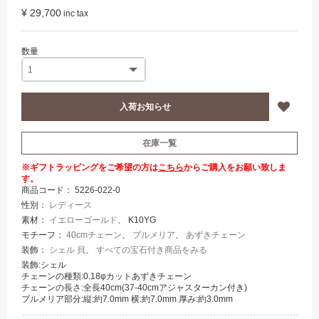
¥ 29,700
在庫一覧
※ギフトラッピングをご希望の方は
こちら
からご購入をお願い致しま
す。
商品コード：
5226-022-0
性別：
レディース
素材：
イエローゴールド
、 K10YG
モチーフ：
40cmチェーン
、
プルメリア
、
あずきチェーン
装飾：
シェル 貝
、
すべての宝石付き商品をみる
装飾:シェル
チェーンの種類:0.18φカットあずきチェーン
チェーンの長さ:全長40cm(37-40cmアジャスターカン付き)
プルメリア部分:縦:約7.0mm 横:約7.0mm 厚み:約3.0mm