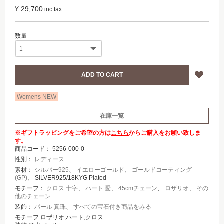
¥ 29,700
Womens NEW
在庫一覧
※ギフトラッピングをご希望の方は
こちら
からご購入をお願い致しま
す。
商品コード：
5256-000-0
性別：
レディース
素材：
シルバー925
、
イエローゴールド
、
ゴールドコーティング
(GP)
、 SILVER925/18KYG Plated
モチーフ：
クロス 十字
、
ハート 愛
、
45cmチェーン
、
ロザリオ
、
その
他のチェーン
装飾：
パール 真珠
、
すべての宝石付き商品をみる
モチーフ:ロザリオ,ハート,クロス