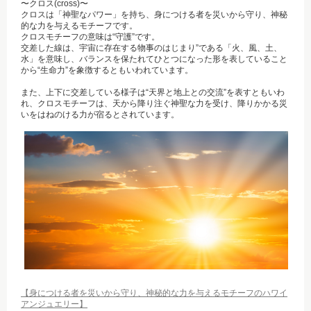
〜クロス(cross)〜
クロスは「神聖なパワー」を持ち、身につける者を災いから守り、神秘
的な力を与えるモチーフです。
クロスモチーフの意味は“守護”です。
交差した線は、宇宙に存在する物事のはじまり”である「火、風、土、
水」を意味し、バランスを保たれてひとつになった形を表していること
から“生命力”を象徴するともいわれています。
また、上下に交差している様子は“天界と地上との交流”を表すともいわ
れ、クロスモチーフは、天から降り注ぐ神聖な力を受け、降りかかる災
いをはねのける力が宿るとされています。
【身につける者を災いから守り、神秘的な力を与えるモチーフのハワイ
アンジュエリー】