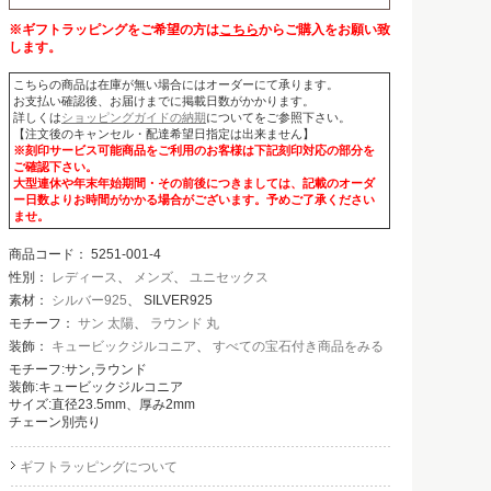
※ギフトラッピングをご希望の方は
こちら
からご購入をお願い致
します。
こちらの商品は在庫が無い場合にはオーダーにて承ります。
お支払い確認後、お届けまでに掲載日数がかかります。
詳しくは
ショッピングガイドの納期
についてをご参照下さい。
【注文後のキャンセル・配達希望日指定は出来ません】
※刻印サービス可能商品をご利用のお客様は下記刻印対応の部分を
ご確認下さい。
大型連休や年末年始期間・その前後につきましては、記載のオーダ
ー日数よりお時間がかかる場合がございます。予めご了承ください
ませ。
商品コード：
5251-001-4
性別：
レディース
、
メンズ
、
ユニセックス
素材：
シルバー925
、 SILVER925
モチーフ：
サン 太陽
、
ラウンド 丸
装飾：
キュービックジルコニア
、
すべての宝石付き商品をみる
モチーフ:サン,ラウンド
装飾:キュービックジルコニア
サイズ:直径23.5mm、厚み2mm
チェーン別売り
ギフトラッピングについて