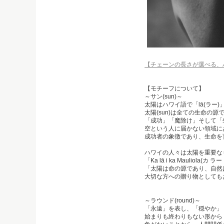
【チェーンの長さが選べる、
【モチーフについて】
～サン(sun)～
太陽はハワイ語で「lā(ラー
太陽(sun)は全ての生命の
「成功」「魔除け」そして「
空という人に届かない領域に
成功者の象徴であり、生命を
ハワイの人々は太陽を重要な
「Ka lā i ka Maulio
「太陽は命の源であり、自然
大切な方への贈り物としても
～ラウンド(round)～
「永遠」を表し、「穏やか」
始まりも終わりもない形から