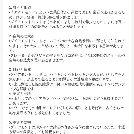
1. 輝きと価値
•「ダイアモンド」という言葉自体が、高価で美しい宝石を連想させるた
め、輝き、価値、特別な存在感を象徴します。
•ダイアモンドヘッドはその名前により、特別で希少なもの、または高い
価値を持つものの象徴とされることがあります。
2. 自然の壮大さ
•ダイアモンドヘッドは、ハワイの壮大な自然景観の一部として知られて
います。そのため、自然の力や美しさ、永続性を象徴する意味がありま
す。
•クレーターの形状やその歴史的な形成過程は、地球の時間のスケールや
自然の創造力を思い起こさせます。
3. 挑戦と達成
•ダイアモンドヘッドは、ハイキングやトレッキングの目的地としても人
気があり、頂上まで登ることは挑戦とその達成感を象徴します。
•頂上に到達した際の絶景は、努力や目標達成の報酬を表すようなポジテ
ィブな経験です。
4. 安定と守護
•火山としてのダイアモンドヘッドの形状は、保護や安定を象徴すること
があります。
•ハワイではその地形が「レアヒ(まぐろの額)」とも呼ばれ、古くから土
地を見守る存在と考えられてきました。
5. 幸運と繁栄
•ダイヤモンドの輝きやその縁起の良さが名前に含まれているため、幸運
や繁栄の象徴としても解釈されます。