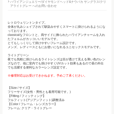
ハワイアンジュエリー/ダイヤモンドヘッド&ナウパカ サングラス/クリ
アライトグレー へのお問い合わせ
レトロウェリントンタイプ。
全体が丸みシェイプされて馴染みやすくスマートに掛けられるようにな
っております。
classicalなフロントと、両サイドに飾られたハワイアンチャームを入れ
たフォルムがカッコいいモデルです。
とてもしっくりして掛けやすいフレーム設計です。
メンズ、レディースともにお使いになれるユニセックスモデルです。
ライトグリーン
夜でも気軽に掛けられるライトレンズは目が透けて見える薄い色のレン
ズなので、他に室内でも掛けやすくUVカット効果もあるので昼の外出
でも活躍する便利なカラーレンズ設定です。
※修理対応はお受けできかねます。予めご了承ください。
【Size / サイズ】
フリーサイズ(女性・男性とも着用可能です。)
【Fitting / フィッティング】
フルフィット(アジアンフィット)調整済み
【Color / フレーム・レンズカラー】
フレーム: クリア・ライトグレー