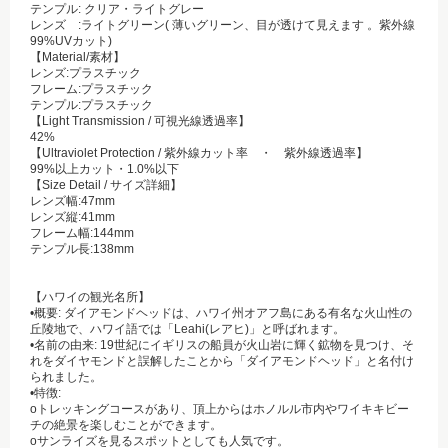
テンプル: クリア・ライトグレー
レンズ :ライトグリーン( 薄いグリーン、目が透けて見えます 。紫外線
99%UVカット)
【Material/素材】
レンズ:プラスチック
フレーム:プラスチック
テンプル:プラスチック
【Light Transmission / 可視光線透過率】
42%
【Ultraviolet Protection / 紫外線カット率 ・ 紫外線透過率】
99%以上カット・1.0%以下
【Size Detail / サイズ詳細】
レンズ幅:47mm
レンズ縦:41mm
フレーム幅:144mm
テンプル長:138mm
【ハワイの観光名所】
•概要: ダイアモンドヘッドは、ハワイ州オアフ島にある有名な火山性の
丘陵地で、ハワイ語では「Leahi(レアヒ)」と呼ばれます。
•名前の由来: 19世紀にイギリスの船員が火山岩に輝く鉱物を見つけ、そ
れをダイヤモンドと誤解したことから「ダイアモンドヘッド」と名付け
られました。
•特徴:
oトレッキングコースがあり、頂上からはホノルル市内やワイキキビー
チの絶景を楽しむことができます。
oサンライズを見るスポットとしても人気です。