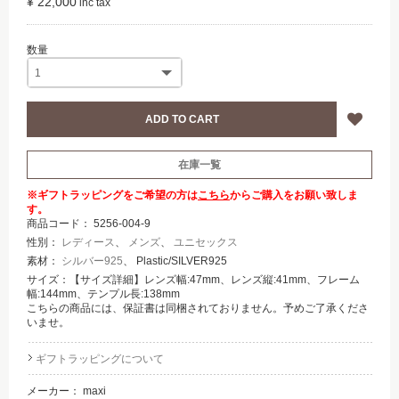
¥ 22,000
在庫一覧
※ギフトラッピングをご希望の方は
こちら
からご購入をお願い致しま
す。
商品コード：
5256-004-9
性別：
レディース
、
メンズ
、
ユニセックス
素材：
シルバー925
、 Plastic/SILVER925
サイズ：【サイズ詳細】レンズ幅:47mm、レンズ縦:41mm、フレーム
幅:144mm、テンプル長:138mm
こちらの商品には、保証書は同梱されておりません。予めご了承くださ
いませ。
ギフトラッピングについて
メーカー：
maxi