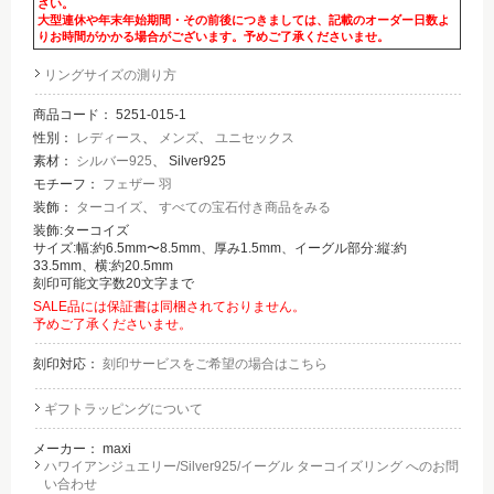
さい。
大型連休や年末年始期間・その前後につきましては、記載のオーダー日数よ
りお時間がかかる場合がございます。予めご了承くださいませ。
リングサイズの測り方
商品コード：
5251-015-1
性別：
レディース
、
メンズ
、
ユニセックス
素材：
シルバー925
、 Silver925
モチーフ：
フェザー 羽
装飾：
ターコイズ
、
すべての宝石付き商品をみる
装飾:ターコイズ
サイズ:幅:約6.5mm〜8.5mm、厚み1.5mm、イーグル部分:縦:約
33.5mm、横:約20.5mm
刻印可能文字数20文字まで
SALE品には保証書は同梱されておりません。
予めご了承くださいませ。
刻印対応：
刻印サービスをご希望の場合はこちら
ギフトラッピングについて
メーカー：
maxi
ハワイアンジュエリー/Silver925/イーグル ターコイズリング へのお問
い合わせ