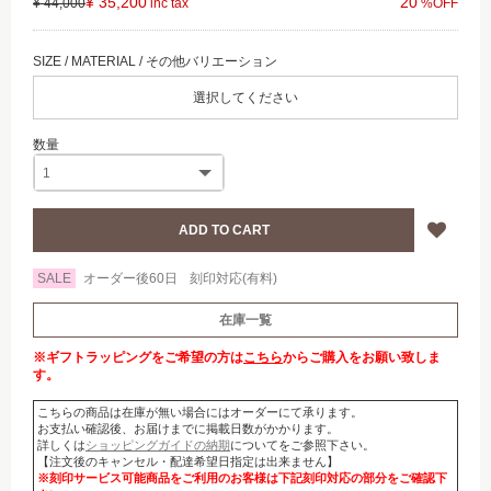
¥ 35,200
20
¥ 44,000
選択してください
SALE
オーダー後60日
刻印対応(有料)
在庫一覧
※ギフトラッピングをご希望の方は
こちら
からご購入をお願い致しま
す。
こちらの商品は在庫が無い場合にはオーダーにて承ります。
お支払い確認後、お届けまでに掲載日数がかかります。
詳しくは
ショッピングガイドの納期
についてをご参照下さい。
【注文後のキャンセル・配達希望日指定は出来ません】
※刻印サービス可能商品をご利用のお客様は下記刻印対応の部分をご確認下