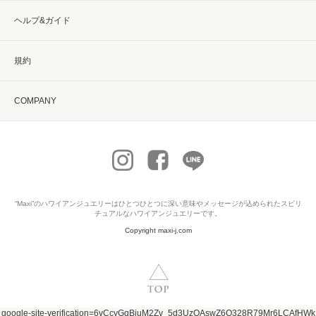
ヘルプ&ガイド
規約
COMPANY
“Maxi”の
ハワイアンジュエリー
はひとつひとつに深い意味やメッセージが込められたスピリ
チュアルなハワイアンジュエリーです。
Copyright maxi-j.com
google-site-verification=6vCcyGqBiuM2Zv_5d3UzOAswZ6Q328R79Mr6LCAfHWk