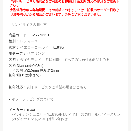
※刻印サービス可能商品をご利用のお客様は下記刻印対応の部分をご確認下
さい。
大型連休や年末年始期間・その前後につきましては、記載のオーダー日数よ
りお時間がかかる場合がございます。予めご了承くださいませ。
リングサイズの測り方
商品コード：
5256-923-1
性別：
レディース
素材：
イエローゴールド
、 K18YG
モチーフ：
ペアリング
装飾：
ダイヤモンド
、
刻印可能
、
すべての宝石付き商品をみる
装飾:Diamond(0.03ct)
サイズ:幅:約2.5mm 厚み:約2mm
刻印:可(15文字まで)
刻印対応：
刻印サービスをご希望の場合はこちら
ギフトラッピングについて
メーカー：
maxi
ハワイアンジュエリー/K18YG/Nalu Pilina「波の絆」/レディースリン
グ(ダイヤモンド) へのお問い合わせ