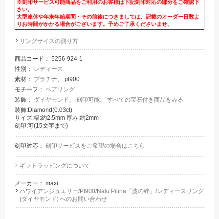
※刻印サービス可能商品をご利用のお客様は下記刻印対応の部分をご確認下
さい。
大型連休や年末年始期間・その前後につきましては、記載のオーダー日数よ
りお時間がかかる場合がございます。予めご了承くださいませ。
リングサイズの測り方
商品コード：
5256-924-1
性別：
レディース
素材：
プラチナ
、 pt900
モチーフ：
ペアリング
装飾：
ダイヤモンド
、
刻印可能
、
すべての宝石付き商品をみる
装飾:Diamond(0.03ct)
サイズ:幅:約2.5mm 厚み:約2mm
刻印:可(15文字まで)
刻印対応：
刻印サービスをご希望の場合はこちら
ギフトラッピングについて
メーカー：
maxi
ハワイアンジュエリー/Pt900/Nalu Pilina「波の絆」/レディースリング
(ダイヤモンド) へのお問い合わせ