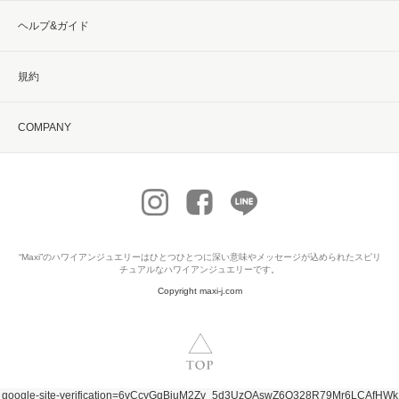
ヘルプ&ガイド
規約
COMPANY
“Maxi”の
ハワイアンジュエリー
はひとつひとつに深い意味やメッセージが込められたスピリ
チュアルなハワイアンジュエリーです。
Copyright maxi-j.com
google-site-verification=6vCcyGqBiuM2Zv_5d3UzOAswZ6Q328R79Mr6LCAfHWk