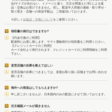
合(サイズが合わない、イメージと違う、注文を間違えた等) による返
品・交換はお受けできません。但し、配送中入荷後の連絡・取り寄せ・
取り置き・店舗への発送手配は、ご容赦頂いております。
※詳しくは
返品・交換について
をご参照ください。
領収書の発行はできますか?
【代金引換のご利用】
配達時にお渡し致します、ヤマト運輸発行の領収書をご利用ください。
【クレジットカードのご利用】
カード会社より発行されます、クレジットカードのご利用明細をご利用
下さい。
直営店舗の在庫を教えてほしい
直営店舗の在庫につきましては、直接お取り扱い店舗までお問い合わせ
願います。
海外への発送はしてもらえますか?
申し訳ございませんが、日本国内のみの配送にさせて頂いております。
注文確認メールが届きません