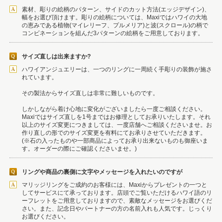
素材、彫りの絵柄のパターン、サイドのカット方法(エッジデザイン)、
幅をお選び頂けます。彫りの絵柄については、Maxiではハワイの大地
の恵みである植物(マイレリーフ、プルメリア)と波(スクロール)の柄で
コンビネーションを組んだ3パターンの絵柄をご用意しております。
サイズ直しは出来ますか?
ハワイアンジュエリーは、一つのリングに一周続く手彫りの装飾が施さ
れています。
その製法からサイズ直しは非常に難しいものです。
しかしながら着け心地に変化がございましたら一度ご相談ください。
Maxiではサイズ直しを1号まではお修理としてお承りいたします。それ
以上のサイズ変更につきましては、一度店舗へご相談くださいませ。お
作り直しの形でのサイズ変更を有料にてお承りさせていただきます。
(※石の入ったものや一部商品によってお承り出来ないものも御座いま
す。オーダーの際にご確認くださいませ。)
リングや商品の裏側に文字やメッセージを入れたいのですが
マリッジリングをご成約のお客様には、Maxiからプレゼントの一つと
してサービスにて承っております。店頭でご覧いただけるハワイ語のリ
ーフレットをご用意しておりますので、素敵なメッセージをお選びくだ
さい。また、記念日やパートナーの方の名前入れも人気です。じっくり
お選びください。