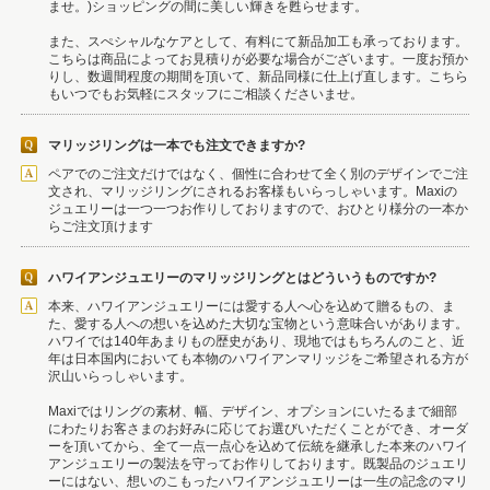
ませ。)ショッピングの間に美しい輝きを甦らせます。
また、スぺシャルなケアとして、有料にて新品加工も承っております。
こちらは商品によってお見積りが必要な場合がございます。一度お預か
りし、数週間程度の期間を頂いて、新品同様に仕上げ直します。こちら
もいつでもお気軽にスタッフにご相談くださいませ。
マリッジリングは一本でも注文できますか?
ペアでのご注文だけではなく、個性に合わせて全く別のデザインでご注
文され、マリッジリングにされるお客様もいらっしゃいます。Maxiの
ジュエリーは一つ一つお作りしておりますので、おひとり様分の一本か
らご注文頂けます
ハワイアンジュエリーのマリッジリングとはどういうものですか?
本来、ハワイアンジュエリーには愛する人へ心を込めて贈るもの、ま
た、愛する人への想いを込めた大切な宝物という意味合いがあります。
ハワイでは140年あまりもの歴史があり、現地ではもちろんのこと、近
年は日本国内においても本物のハワイアンマリッジをご希望される方が
沢山いらっしゃいます。
Maxiではリングの素材、幅、デザイン、オプションにいたるまで細部
にわたりお客さまのお好みに応じてお選びいただくことができ、オーダ
ーを頂いてから、全て一点一点心を込めて伝統を継承した本来のハワイ
アンジュエリーの製法を守ってお作りしております。既製品のジュエリ
ーにはない、想いのこもったハワイアンジュエリーは一生の記念のマリ