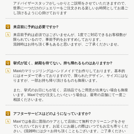
アドバイザースタッフがしっかりとご説明をさせていただきますので、
世界に一つだけのジュエリーをご注文される楽しいお時間としてお過ご
し頂けるように心掛けております
来店前に予約は必要ですか?
来店前予約は必須ではございませんが、1度でご対応できるお客様数が
限られているので、事前予約をおすすめしております。
混雑時はお待ち頂く事もあると思いますが、ご了承くださいませ。
挙式が近く、納期を待てない。持ち帰れるものはありますか?
Maxiのマリッジリングはハンドメイドでお作りしております。基本的
にはオーダーで承っておりますので、限られたデザイン、サイズにはな
りますが、一部お持ち帰り頂けるものも御座います。
また、挙式のお日にちが近く、店頭品でもご用意が出来ない場合も御座
います。Maxiでぜひ注文したい!という場合は、最寄の店舗にて一度ご
相談くださいませ。
アフターサービスはどのようになっていますか?
Maxiでは各店に普段のケアとして店頭にて無料でクリーニングをさせ
ていただいております。お近くにお越しの際はいつでもお立ち寄りくだ
さい。(混雑時には少々お待ち頂くこともございます。ご了承ください