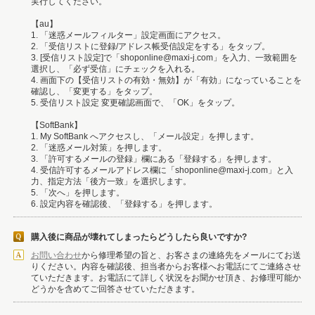
実行してください。
【au】
1. 「迷惑メールフィルター」設定画面にアクセス。
2. 「受信リストに登録/アドレス帳受信設定をする」をタップ。
3. [受信リスト設定]で「shoponline@maxi-j.com」を入力、一致範囲を
選択し、「必ず受信」にチェックを入れる。
4. 画面下の【受信リストの有効・無効】が「有効」になっていることを
確認し、「変更する」をタップ。
5. 受信リスト設定 変更確認画面で、「OK」をタップ。
【SoftBank】
1. My SoftBank へアクセスし、「メール設定」を押します。
2. 「迷惑メール対策」を押します。
3. 「許可するメールの登録」欄にある「登録する」を押します。
4. 受信許可するメールアドレス欄に「shoponline@maxi-j.com」と入
力、指定方法「後方一致」を選択します。
5. 「次へ」を押します。
6. 設定内容を確認後、「登録する」を押します。
購入後に商品が壊れてしまったらどうしたら良いですか?
お問い合わせ
から修理希望の旨と、お客さまの連絡先をメールにてお送
りください。内容を確認後、担当者からお客様へお電話にてご連絡させ
ていただきます。お電話にて詳しく状況をお聞かせ頂き、お修理可能か
どうかを含めてご回答させていただきます。