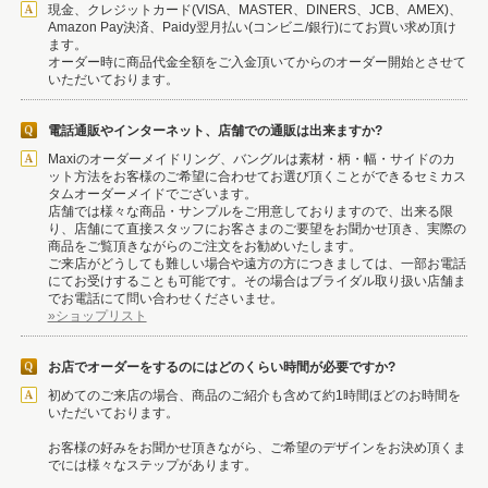
現金、クレジットカード(VISA、MASTER、DINERS、JCB、AMEX)、
Amazon Pay決済、Paidy翌月払い(コンビニ/銀行)にてお買い求め頂け
ます。
オーダー時に商品代金全額をご入金頂いてからのオーダー開始とさせて
いただいております。
電話通販やインターネット、店舗での通販は出来ますか?
Maxiのオーダーメイドリング、バングルは素材・柄・幅・サイドのカ
ット方法をお客様のご希望に合わせてお選び頂くことができるセミカス
タムオーダーメイドでございます。
店舗では様々な商品・サンプルをご用意しておりますので、出来る限
り、店舗にて直接スタッフにお客さまのご要望をお聞かせ頂き、実際の
商品をご覧頂きながらのご注文をお勧めいたします。
ご来店がどうしても難しい場合や遠方の方につきましては、一部お電話
にてお受けすることも可能です。その場合はブライダル取り扱い店舗ま
でお電話にて問い合わせくださいませ。
»ショップリスト
お店でオーダーをするのにはどのくらい時間が必要ですか?
初めてのご来店の場合、商品のご紹介も含めて約1時間ほどのお時間を
いただいております。
お客様の好みをお聞かせ頂きながら、ご希望のデザインをお決め頂くま
でには様々なステップがあります。