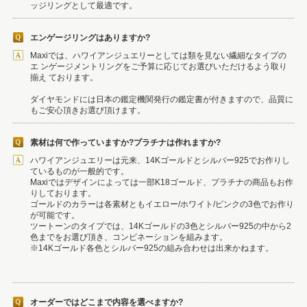
ッジリングとして最適です。
エンゲージリングはありますか?
Maxiでは、ハワイアンジュエリーとしては類を見ない繊細なタイプの
エ ンゲージメントリングをご予算に応じてお選びいただけるよう取り
揃え ております。
ダイヤモンドには日本の鑑定機関発行の鑑定書が付きますので、品質に
もご安心頂きお選び頂けます。
素材は何で作っていますか?プラチナは作れますか?
ハワイアンジュエリーは元来、14Kゴールドとシルバー925でお作りし
ているものが一般的です。
Maxiではデザインによっては一部K18ゴールド、プラチナの商品もお作
りしております。
ゴールドのカラーは各素材ともイエロー/ホワイト/ピンクの3色でお作り
が可能です。
ツートーンのタイプでは、14Kゴールドの3色とシルバー925の中から2
色までをお選び頂き、コンビネーションを組みます。
※14Kゴールド各色とシルバー925の組み合わせは出来かねます。
オーダーではどこまで内容を選べますか?