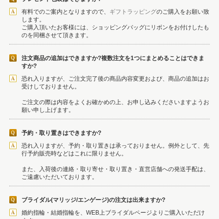
有料でのご案内となりますので、
ギフトラッピング
のご購入をお願い致
します。
ご購入頂いたお客様には、ショッピングバッグにリボンをお付けしたも
のを同梱させて頂きます。
注文商品の追加はできますか?複数注文を1つにまとめることはできま
すか?
恐れ入りますが、ご注文完了後の商品内容変更および、商品の追加はお
受けしておりません。
ご注文の際は内容をよくお確かめの上、お申し込みくださいますようお
願い申し上げます。
予約・取り置きはできますか?
恐れ入りますが、予約・取り置きは承っておりません。例外として、先
行予約販売時などはこれに限りません。
また、入荷後の連絡・取り寄せ・取り置き・直営店舗への発送手配は、
ご遠慮いただいております。
ブライダル(マリッジ/エンゲージ)の注文は出来ますか?
婚約指輪・結婚指輪を、WEB上ブライダルページよりご購入いただけ