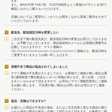
ます。
また、MAXI FOR YOU 3D CUSTOMIZEよりご希望のデザインを3Dで
確認しながらご購入もいただけます。
店舗においてはご要望をしっかりとお聞きしながら直接ご案内をさせて
いただいております。
配送先、配送指定日時を変更したい
ご注文完了後の配送先及び、配送指定日時の変更はお受けしておりませ
ん。お手数ではございますが、商品発送時のメールにお荷物伝票番号を
記載しておりますので、ヤマト運輸の
http://www.kuronekoyamato.co.jp/ytc/customer/
ご連絡の上、配送日時を
ご変更下さいますようお願い申し上げます。
長期不在で商品が返品されてしまいました
ヤマト運輸の不在票が入りましてから、お客様のご連絡が無い場合は通
常1週間程度で弊社配送センターに荷物が戻ります。戻り次第、ご注文
をキャンセルさせて頂きますので、お早めにヤマト運輸営業所にご連絡
をお願い致します。 不在票が無い場合はお問い合わせ窓口までご連絡
ください。
返品・交換はできますか?
お届けした商品が不良品の場合、またはご注文内容と異なる商品が届け
られた場合は商品の返品・交換にて対応させて頂きます。お客様のご都