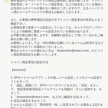
携帯電話のメールアドレスの場合は基本的に送信可能ですが「ドメイン
指定受信」や「メールアドレス指定受信」などの設定をしている場合に
は当店からのメールが届かない場合がございますので、なるべくパソコ
ン用のメールアドレスでの受信をお勧めしております。
また、お客様の携帯電話の設定の方でドメイン指定受信や拒否などをご
確認下さい。
お客様自身で迷惑メール設定をしていなくても、キャリアのアップデー
トにより自動的に迷惑メール設定されている場合があります。
お手数大変お掛け致しますが、全解除の設定をして頂いているかをご確
認をお願い致します。
お客様によりましては、URL情報が記載しているメールは拒否するなど
の設定がされている場合がございました。
弊社からのメールが届かない方は「shoponline@maxi-j.com」のドメイ
ン指定受信設定をお願いいたします。
ドメイン指定受信の設定方法
【docomo】
1. SPモードメールアプリ →その他→メール設定→ドコモメール設定サ
イトをタップ。
2. 「認証」画面にて、SPモードパスワードを入力し「決定」をタッ
プ。 指定受信/拒否設定メールアドレスを登録の「さらに追加する」を
タップ。
3. 「shoponline@maxi-j.com」 を入力し[確認する]をタップ。
4. 設定を確定するをタップ。
5. かんたん設定にて「受信拒否・強」に設定されている場合も上記3.を