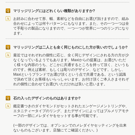
マリッジリングにはどれくらい種類がありますか?
お好みに合わせて形、幅、素材などを自由にお選び頂けますので、組み
合わせによっては何十パターンにもなります。また、その一つ一つは全
て手彫りの製品になりますので、一つ一つが世界に一つのリングになり
ます。
マリッジリングは二人とも全く同じものにした方が良いのでしょうか?
最近ではそれぞれの個性に応じ、全く同じデザインにされる方の方が少
なくなっているようでもあります。Maxiからの提案は、お選びいただ
く様々な内容のうち、どこかに共通するところを持って頂く、というも
のです。例えば素材、もしくは彫りのデザイン、などです。しかし、
Maxiというブランドでお選び頂くという点で共通である。という認識
で決めて頂くお客様もいらっしゃいます。お付け頂くご本人さまそれぞ
れの個性に合わせてお選びいただければ良いと思います。
石の入ったデザインのものはありますか?
鑑定書つきのダイヤモンドがセットされたエンゲージメントリングや、
エタニティータイプのリング、またデザインによってはプルメリアモチ
ーフの一部にメレダイヤをセットする事が可能です。
(一部のデザインでは、オプションでのメレダイヤセッティングを出来
ないものもございます。店舗にてご確認ください。)