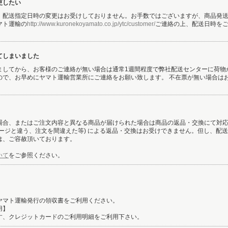
更したい
、配送指定日時の変更はお受けしておりません。お手数ではございますが、商品発
マト運輸の
http://www.kuronekoyamato.co.jp/ytc/customer/
ご連絡の上、配送日時を
てしまいました
ましてから、お客様のご連絡が無い場合は通常1週間程度で弊社配送センターに荷物
ので、お早めにヤマト運輸営業所にご連絡をお願い致します。 不在票が無い場合は
場合、またはご注文内容と異なる商品が届けられた場合は商品の返品・交換にて対
メージと違う、注文を間違えた等) による返品・交換はお受けできません。但し、配
は、ご容赦頂いております。
いて
をご参照ください。
ヤマト運輸発行の領収書をご利用ください。
用】
す、クレジットカードのご利用明細をご利用下さい。