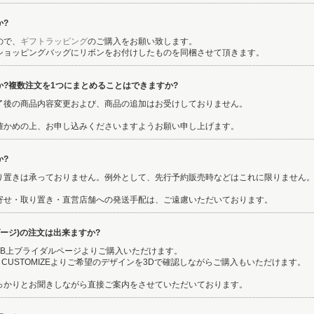
か?
ので、
ギフトラッピング
のご購入をお願い致します。
ショッピングバッグにリボンをお付けしたものを同梱させて頂きます。
?複数注文を1つにまとめることはできますか?
了後の商品内容変更および、商品の追加はお受けしておりません。
確かめの上、お申し込みくださいますようお願い申し上げます。
か?
り置きは承っておりません。例外として、先行予約販売時などはこれに限りません
寄せ・取り置き・直営店舗への発送手配は、ご遠慮いただいております。
ゲージ)の注文は出来ますか?
EB上ブライダルページよりご購入いただけます。
 3D CUSTOMIZEよりご希望のデザインを3Dで確認しながらご購入もいただけます。
っかりとお聞きしながら直接ご案内をさせていただいております。