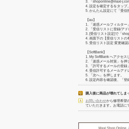
3. 「shoponline@max
4. 設定を確定するをタップ
5. かんたん設定にて「受
【au】
1. 「迷惑メールフィルタ
2. 「受信リストに登録/
3. [受信リスト設定]で「s
4. 画面下の【受信リスト
5. 受信リスト設定 変更確
【SoftBank】
1. My SoftBank へ
2. 「迷惑メール対策」を押
3. 「許可するメールの登
4. 受信許可するメールアドレ
5. 「次へ」を押します。
6. 設定内容を確認後、「
購入後に商品が壊れてしま
お問い合わせ
から修理希望
ていただきます。お電話に
Maxi Shop Onl