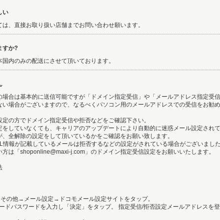
しい
ては、直接お取り扱い店舗までお問い合わせ願います。
ますか?
本国内のみの配送にさせて頂いております。
ん
の場合は基本的に送信可能ですが「ドメイン指定受信」や「メールアドレス指定受
ない場合がございますので、なるべくパソコン用のメールアドレスでの受信をお勧
設定の方でドメイン指定受信や拒否などをご確認下さい。
定をしていなくても、キャリアのアップデートにより自動的に迷惑メール設定され
が、全解除の設定をして頂いているかをご確認をお願い致します。
RL情報が記載しているメールは拒否するなどの設定がされている場合がございまし
「shoponline@maxi-j.com」のドメイン指定受信設定をお願いいたします。
法
リ →その他→メール設定→ドコモメール設定サイトをタップ。
Pモードパスワードを入力し「決定」をタップ。 指定受信/拒否設定メールアドレスを