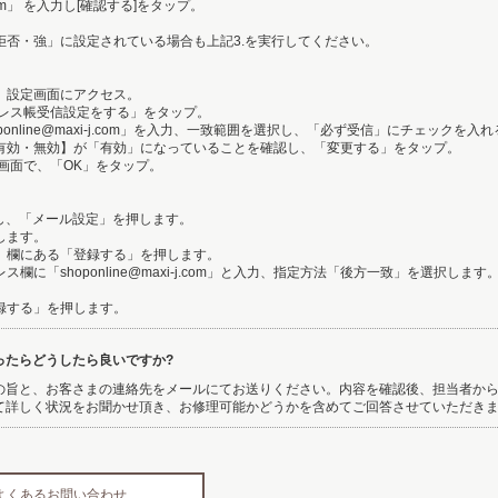
i-j.com」 を入力し[確認する]をタップ。
。
信拒否・強」に設定されている場合も上記3.を実行してください。
ー」設定画面にアクセス。
アドレス帳受信設定をする」をタップ。
hoponline@maxi-j.com」を入力、一致範囲を選択し、「必ず受信」にチェックを入
の有効・無効】が「有効」になっていることを確認し、「変更する」をタップ。
認画面で、「OK」をタップ。
アクセスし、「メール設定」を押します。
します。
録」欄にある「登録する」を押します。
ス欄に「shoponline@maxi-j.com」と入力、指定方法「後方一致」を選択します
登録する」を押します。
ったらどうしたら良いですか?
の旨と、お客さまの連絡先をメールにてお送りください。内容を確認後、担当者か
て詳しく状況をお聞かせ頂き、お修理可能かどうかを含めてご回答させていただき
ine よくあるお問い合わせ