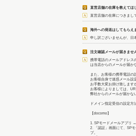
直営店舗の在庫を教えてほ
直営店舗の在庫につきまし
海外への発送はしてもらえ
申し訳ございませんが、日
注文確認メールが届きませ
携帯電話のメールアドレス
は当店からのメールが届か
また、お客様の携帯電話の
お客様自身で迷惑メール設
お手数大変お掛け致します
お客様によりましては、U
弊社からのメールが届かない方は
ドメイン指定受信の設定方
【docomo】
1. SPモードメールアプ
2. 「認証」画面にて、S
プ。