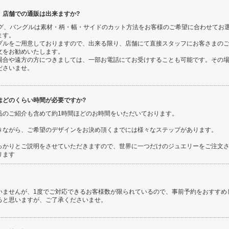
、店舗での通販は出来ますか?
リング、バングルは素材・柄・幅・サイドのカット方法をお客様のご希望に合わせてお
ます。
プルをご用意しておりますので、出来る限り、店舗にて直接スタッフにお客さまの
文をお勧めいたします。
場合や遠方の方につきましては、一部お電話にてお受けすることも可能です。その
ださいませ。
はどのくらい時間が必要ですか?
品のご紹介も含めて約1時間ほどのお時間をいただいております。
きながら、ご希望のデザインをお決め頂くまでには様々なステップがあります。
っかりとご説明をさせていただきますので、世界に一つだけのジュエリーをご注文
ります
いませんが、1度でご対応できるお客様数が限られているので、事前予約をおすすめ
ると思いますが、ご了承くださいませ。