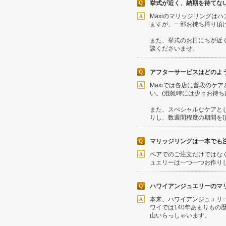
挙式が近く、納期を待てな
Maxiのマリッジリング
ますが、一部お持ち帰り頂
また、挙式のお日にちが近く
談くださいませ。
アフターサービスはどのよ
Maxiでは各店に普段の
い。(混雑時には少々お待
また、スぺシャルなケアと
りし、数週間程度の期間を
マリッジリングは一本でも
ペアでのご注文だけではな
ュエリーは一つ一つお作り
ハワイアンジュエリーのマ
本来、ハワイアンジュエリ
ワイでは140年あまりも
山いらっしゃいます。