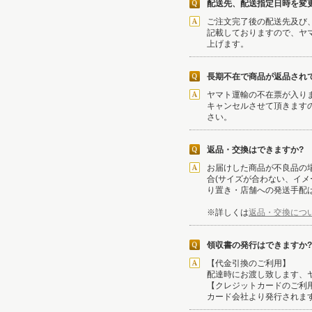
配送先、配送指定日時を変
ご注文完了後の配送先及び
記載しておりますので、ヤ
上げます。
長期不在で商品が返品され
ヤマト運輸の不在票が入り
キャンセルさせて頂きます
さい。
返品・交換はできますか?
お届けした商品が不良品の
合(サイズが合わない、イ
り置き・店舗への発送手配
※詳しくは
返品・交換につ
領収書の発行はできますか?
【代金引換のご利用】
配達時にお渡し致します、
【クレジットカードのご利
カード会社より発行されま