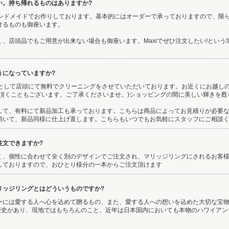
い。持ち帰れるものはありますか?
はハンドメイドでお作りしております。基本的にはオーダーで承っておりますので、限
けるものも御座います。
、店頭品でもご用意が出来ない場合も御座います。Maxiでぜひ注文したい!とい
うになっていますか?
ケアとして店頭にて無料でクリーニングをさせていただいております。お近くにお越し
ち頂くこともございます。ご了承くださいませ。)ショッピングの間に美しい輝きを甦
して、有料にて新品加工も承っております。こちらは商品によってお見積りが必要
頂いて、新品同様に仕上げ直します。こちらもいつでもお気軽にスタッフにご相談
注文できますか?
く、個性に合わせて全く別のデザインでご注文され、マリッジリングにされるお客様も
しておりますので、おひとり様分の一本からご注文頂けます
リッジリングとはどういうものですか?
ーには愛する人へ心を込めて贈るもの、また、愛する人への想いを込めた大切な宝
の歴史があり、現地ではもちろんのこと、近年は日本国内においても本物のハワイア