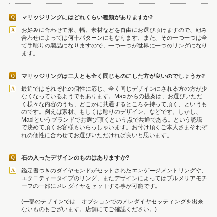
マリッジリングにはどれくらい種類がありますか?
お好みに合わせて形、幅、素材などを自由にお選び頂けますので、組み
合わせによっては何十パターンにもなります。また、その一つ一つは全
て手彫りの製品になりますので、一つ一つが世界に一つのリングになり
ます。
マリッジリングは二人とも全く同じものにした方が良いのでしょうか?
最近ではそれぞれの個性に応じ、全く同じデザインにされる方の方が少
なくなっているようでもあります。Maxiからの提案は、お選びいただ
く様々な内容のうち、どこかに共通するところを持って頂く、というも
のです。例えば素材、もしくは彫りのデザイン、などです。しかし、
Maxiというブランドでお選び頂くという点で共通である。という認識
で決めて頂くお客様もいらっしゃいます。お付け頂くご本人さまそれぞ
れの個性に合わせてお選びいただければ良いと思います。
石の入ったデザインのものはありますか?
鑑定書つきのダイヤモンドがセットされたエンゲージメントリングや、
エタニティータイプのリング、またデザインによってはプルメリアモチ
ーフの一部にメレダイヤをセットする事が可能です。
(一部のデザインでは、オプションでのメレダイヤセッティングを出来
ないものもございます。店舗にてご確認ください。)