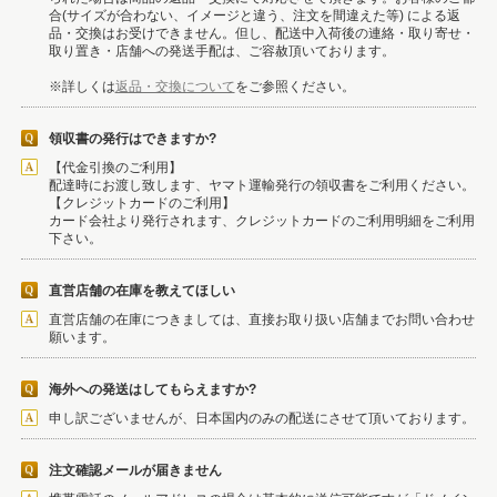
合(サイズが合わない、イメージと違う、注文を間違えた等) による返
品・交換はお受けできません。但し、配送中入荷後の連絡・取り寄せ・
取り置き・店舗への発送手配は、ご容赦頂いております。
※詳しくは
返品・交換について
をご参照ください。
領収書の発行はできますか?
【代金引換のご利用】
配達時にお渡し致します、ヤマト運輸発行の領収書をご利用ください。
【クレジットカードのご利用】
カード会社より発行されます、クレジットカードのご利用明細をご利用
下さい。
直営店舗の在庫を教えてほしい
直営店舗の在庫につきましては、直接お取り扱い店舗までお問い合わせ
願います。
海外への発送はしてもらえますか?
申し訳ございませんが、日本国内のみの配送にさせて頂いております。
注文確認メールが届きません