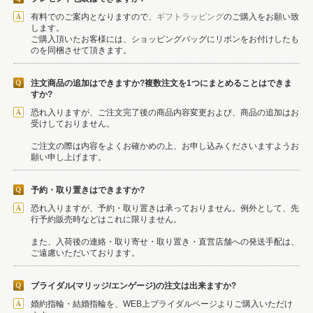
有料でのご案内となりますので、
ギフトラッピング
のご購入をお願い致
します。
ご購入頂いたお客様には、ショッピングバッグにリボンをお付けしたも
のを同梱させて頂きます。
注文商品の追加はできますか?複数注文を1つにまとめることはできま
すか?
恐れ入りますが、ご注文完了後の商品内容変更および、商品の追加はお
受けしておりません。
ご注文の際は内容をよくお確かめの上、お申し込みくださいますようお
願い申し上げます。
予約・取り置きはできますか?
恐れ入りますが、予約・取り置きは承っておりません。例外として、先
行予約販売時などはこれに限りません。
また、入荷後の連絡・取り寄せ・取り置き・直営店舗への発送手配は、
ご遠慮いただいております。
ブライダル(マリッジ/エンゲージ)の注文は出来ますか?
婚約指輪・結婚指輪を、WEB上ブライダルページよりご購入いただけ