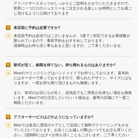
アドバイザースタッフがしっかりとご説明をさせていただきますので、
世界に一つだけのジュエリーをご注文される楽しいお時間としてお過ご
し頂けるように心掛けております
来店前に予約は必要ですか?
来店前予約は必須ではございませんが、1度でご対応できるお客様数が
限られているので、事前予約をおすすめしております。
混雑時はお待ち頂く事もあると思いますが、ご了承くださいませ。
挙式が近く、納期を待てない。持ち帰れるものはありますか?
Maxiのマリッジリングはハンドメイドでお作りしております。基本的
にはオーダーで承っておりますので、限られたデザイン、サイズにはな
りますが、一部お持ち帰り頂けるものも御座います。
また、挙式のお日にちが近く、店頭品でもご用意が出来ない場合も御座
います。Maxiでぜひ注文したい!という場合は、最寄の店舗にて一度ご
相談くださいませ。
アフターサービスはどのようになっていますか?
Maxiでは各店に普段のケアとして店頭にて無料でクリーニングをさせ
ていただいております。お近くにお越しの際はいつでもお立ち寄りくだ
さい。(混雑時には少々お待ち頂くこともございます。ご了承ください