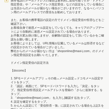
携帯電話のメールアドレスの場合は基本的に送信可能ですが「ドメイン
指定受信」や「メールアドレス指定受信」などの設定をしている場合に
は当店からのメールが届かない場合がございますので、なるべくパソコ
ン用のメールアドレスでの受信をお勧めしております。
また、お客様の携帯電話の設定の方でドメイン指定受信や拒否などをご
確認下さい。
お客様自身で迷惑メール設定をしていなくても、キャリアのアップデー
トにより自動的に迷惑メール設定されている場合があります。
お手数大変お掛け致しますが、全解除の設定をして頂いているかをご確
認をお願い致します。
お客様によりましては、URL情報が記載しているメールは拒否するなど
の設定がされている場合がございました。
弊社からのメールが届かない方は「shoponline@maxi-j.com」のドメイ
ン指定受信設定をお願いいたします。
ドメイン指定受信の設定方法
【docomo】
1. SPモードメールアプリ →その他→メール設定→ドコモメール設定サ
イトをタップ。
2. 「認証」画面にて、SPモードパスワードを入力し「決定」をタッ
プ。 指定受信/拒否設定メールアドレスを登録の「さらに追加する」を
タップ。
3. 「shoponline@maxi-j.com」 を入力し[確認する]をタップ。
4. 設定を確定するをタップ。
5. かんたん設定にて「受信拒否・強」に設定されている場合も上記3.を