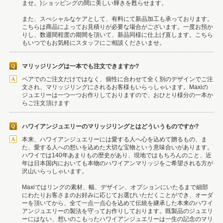
ませ。)ショッピングの間に美しい輝きを甦らせます。
また、スぺシャルなケアとして、有料にて新品加工も承っております。
こちらは商品によってお見積りが必要な場合がございます。一度お預か
りし、数週間程度の期間を頂いて、新品同様に仕上げ直します。こちら
もいつでもお気軽にスタッフにご相談くださいませ。
マリッジリングは一本でも注文できますか?
ペアでのご注文だけではなく、個性に合わせて全く別のデザインでご注
文され、マリッジリングにされるお客様もいらっしゃいます。Maxiの
ジュエリーは一つ一つお作りしておりますので、おひとり様分の一本か
らご注文頂けます
ハワイアンジュエリーのマリッジリングとはどういうものですか?
本来、ハワイアンジュエリーには愛する人へ心を込めて贈るもの、ま
た、愛する人への想いを込めた大切な宝物という意味合いがあります。
ハワイでは140年あまりもの歴史があり、現地ではもちろんのこと、近
年は日本国内においても本物のハワイアンマリッジをご希望される方が
沢山いらっしゃいます。
Maxiではリングの素材、幅、デザイン、オプションにいたるまで細部
にわたりお客さまのお好みに応じてお選びいただくことができ、オーダ
ーを頂いてから、全て一点一点心を込めて伝統を継承した本来のハワイ
アンジュエリーの製法を守ってお作りしております。既製品のジュエリ
ーにはない、想いのこもったハワイアンジュエリーは一生の記念のマリ