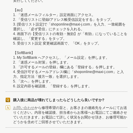
実行してください。
【au】
1. 「迷惑メールフィルター」設定画面にアクセス。
2. 「受信リストに登録/アドレス帳受信設定をする」をタップ。
3. [受信リスト設定]で「shoponline@maxi-j.com」を入力、一致範囲を
選択し、「必ず受信」にチェックを入れる。
4. 画面下の【受信リストの有効・無効】が「有効」になっていることを
確認し、「変更する」をタップ。
5. 受信リスト設定 変更確認画面で、「OK」をタップ。
【SoftBank】
1. My SoftBank へアクセスし、「メール設定」を押します。
2. 「迷惑メール対策」を押します。
3. 「許可するメールの登録」欄にある「登録する」を押します。
4. 受信許可するメールアドレス欄に「shoponline@maxi-j.com」と入
力、指定方法「後方一致」を選択します。
5. 「次へ」を押します。
6. 設定内容を確認後、「登録する」を押します。
購入後に商品が壊れてしまったらどうしたら良いですか?
お問い合わせ
から修理希望の旨と、お客さまの連絡先をメールにてお送
りください。内容を確認後、担当者からお客様へお電話にてご連絡させ
ていただきます。お電話にて詳しく状況をお聞かせ頂き、お修理可能か
どうかを含めてご回答させていただきます。