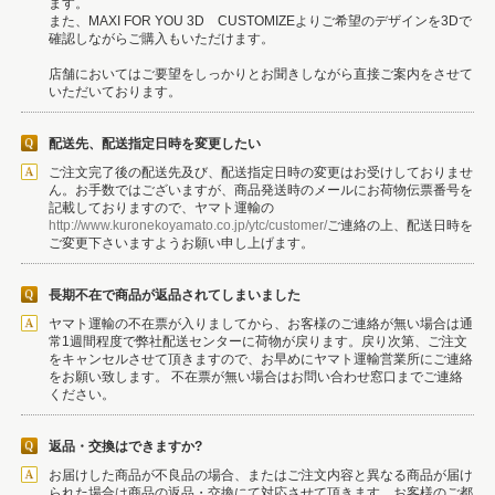
ます。
また、MAXI FOR YOU 3D CUSTOMIZEよりご希望のデザインを3Dで
確認しながらご購入もいただけます。
店舗においてはご要望をしっかりとお聞きしながら直接ご案内をさせて
いただいております。
配送先、配送指定日時を変更したい
ご注文完了後の配送先及び、配送指定日時の変更はお受けしておりませ
ん。お手数ではございますが、商品発送時のメールにお荷物伝票番号を
記載しておりますので、ヤマト運輸の
http://www.kuronekoyamato.co.jp/ytc/customer/
ご連絡の上、配送日時を
ご変更下さいますようお願い申し上げます。
長期不在で商品が返品されてしまいました
ヤマト運輸の不在票が入りましてから、お客様のご連絡が無い場合は通
常1週間程度で弊社配送センターに荷物が戻ります。戻り次第、ご注文
をキャンセルさせて頂きますので、お早めにヤマト運輸営業所にご連絡
をお願い致します。 不在票が無い場合はお問い合わせ窓口までご連絡
ください。
返品・交換はできますか?
お届けした商品が不良品の場合、またはご注文内容と異なる商品が届け
られた場合は商品の返品・交換にて対応させて頂きます。お客様のご都