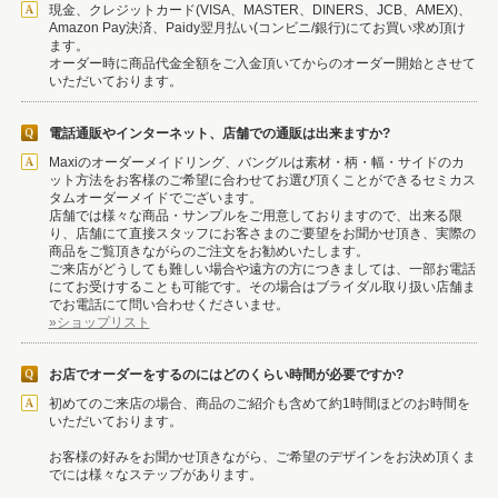
現金、クレジットカード(VISA、MASTER、DINERS、JCB、AMEX)、
Amazon Pay決済、Paidy翌月払い(コンビニ/銀行)にてお買い求め頂け
ます。
オーダー時に商品代金全額をご入金頂いてからのオーダー開始とさせて
いただいております。
電話通販やインターネット、店舗での通販は出来ますか?
Maxiのオーダーメイドリング、バングルは素材・柄・幅・サイドのカ
ット方法をお客様のご希望に合わせてお選び頂くことができるセミカス
タムオーダーメイドでございます。
店舗では様々な商品・サンプルをご用意しておりますので、出来る限
り、店舗にて直接スタッフにお客さまのご要望をお聞かせ頂き、実際の
商品をご覧頂きながらのご注文をお勧めいたします。
ご来店がどうしても難しい場合や遠方の方につきましては、一部お電話
にてお受けすることも可能です。その場合はブライダル取り扱い店舗ま
でお電話にて問い合わせくださいませ。
»ショップリスト
お店でオーダーをするのにはどのくらい時間が必要ですか?
初めてのご来店の場合、商品のご紹介も含めて約1時間ほどのお時間を
いただいております。
お客様の好みをお聞かせ頂きながら、ご希望のデザインをお決め頂くま
でには様々なステップがあります。