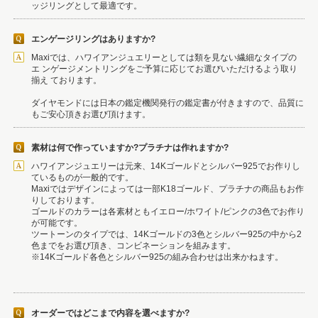
ッジリングとして最適です。
エンゲージリングはありますか?
Maxiでは、ハワイアンジュエリーとしては類を見ない繊細なタイプの
エ ンゲージメントリングをご予算に応じてお選びいただけるよう取り
揃え ております。
ダイヤモンドには日本の鑑定機関発行の鑑定書が付きますので、品質に
もご安心頂きお選び頂けます。
素材は何で作っていますか?プラチナは作れますか?
ハワイアンジュエリーは元来、14Kゴールドとシルバー925でお作りし
ているものが一般的です。
Maxiではデザインによっては一部K18ゴールド、プラチナの商品もお作
りしております。
ゴールドのカラーは各素材ともイエロー/ホワイト/ピンクの3色でお作り
が可能です。
ツートーンのタイプでは、14Kゴールドの3色とシルバー925の中から2
色までをお選び頂き、コンビネーションを組みます。
※14Kゴールド各色とシルバー925の組み合わせは出来かねます。
オーダーではどこまで内容を選べますか?