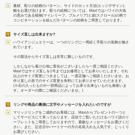
素材、彫りの絵柄のパターン、サイドのカット方法(エッジデザイン)、
幅をお選び頂けます。彫りの絵柄については、Maxiではハワイの大地
の恵みである植物(マイレリーフ、プルメリア)と波(スクロール)の柄で
コンビネーションを組んだ3パターンの絵柄をご用意しております。
サイズ直しは出来ますか?
ハワイアンジュエリーは、一つのリングに一周続く手彫りの装飾が施さ
れています。
その製法からサイズ直しは非常に難しいものです。
しかしながら着け心地に変化がございましたら一度ご相談ください。
Maxiではサイズ直しを1号まではお修理としてお承りいたします。それ
以上のサイズ変更につきましては、一度店舗へご相談くださいませ。お
作り直しの形でのサイズ変更を有料にてお承りさせていただきます。
(※石の入ったものや一部商品によってお承り出来ないものも御座いま
す。オーダーの際にご確認くださいませ。)
リングや商品の裏側に文字やメッセージを入れたいのですが
マリッジリングをご成約のお客様には、Maxiからプレゼントの一つと
してサービスにて承っております。店頭でご覧いただけるハワイ語のリ
ーフレットをご用意しておりますので、素敵なメッセージをお選びくだ
さい。また、記念日やパートナーの方の名前入れも人気です。じっくり
お選びください。